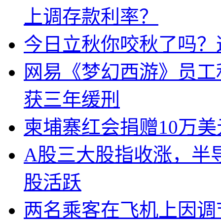
上调存款利率？
今日立秋你咬秋了吗？
网易《梦幻西游》员工
获三年缓刑
柬埔寨红会捐赠10万
A股三大股指收涨，半
股活跃
两名乘客在飞机上因调