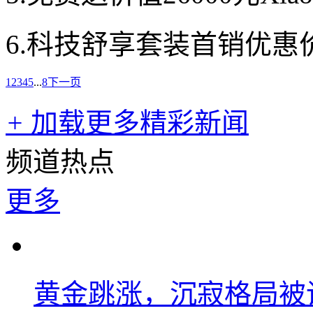
6.科技舒享套装首销优惠价
1
2
3
4
5
...
8
下一页
+
加载更多精彩新闻
频道热点
更多
黄金跳涨，沉寂格局被