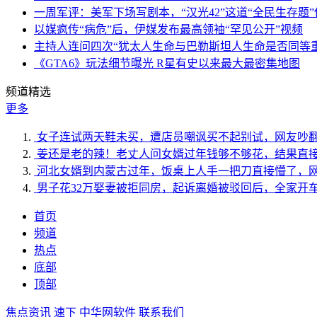
一周军评：美军下场写剧本，“汉光42”这道“全民生存题”
以媒疯传“病危”后，伊媒发布最高领袖“罕见公开”视频
主持人连问四次“犹太人生命与巴勒斯坦人生命是否同等
《GTA6》玩法细节曝光 R星有史以来最大最密集地图
频道精选
更多
女子连试两天鞋未买，遭店员嘲讽买不起别试，网友吵
姜还是老的辣！老丈人问女婿过年钱够不够花，结果直
河北女婿到内蒙古过年，饭桌上人手一把刀直接懵了，
男子花32万娶妻被拒同房，起诉离婚被驳回后，全家开
首页
频道
热点
底部
顶部
焦点资讯
速下
中华网软件
联系我们