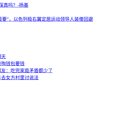
保真吗？-扬基
重要”，以色列极右翼定居运动领导人装傻回避
翻天
接掏钱包要钱
网友：吃完家庭矛盾都少了
车去女方村里讨说法