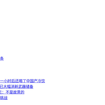
条
一小时后还喝了中国产冷饮
事已大幅消耗武器储备
兰：不是故意的
挑战