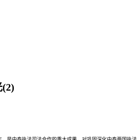
2)
志，是中泰执法司法合作的重大成果，对巩固深化中泰两国执法