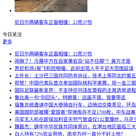
尼日尔两辆客车正面相撞：22死37伤
今日关注
更多
尼日尔两辆客车正面相撞：22死37伤
闹麻了！污蔑中方在自家黄岩岛“站不住脚”？美方才是
悉尼机场2架飞机险相撞，此前出现人手不足大范围延误
土外长：土沙巴三国共同防务协议，技术上等同北约第五
祝贺！中国代表队首次参加国际核科学奥赛，获一金三银
国际足联最新发声：不支持任何违反章程的主席选举进程
鲁比奥一句“别回头”，特朗普：这画不错，我要带走
瑙鲁总统邀请中国大使骑自行车，边骑边交换意见，环岛
美国国防部被曝“爱国者”导弹库存不足1700枚，中东战
乌军无人机在距保加利亚天然气管道仅1公里爆炸，乌克
魏磊杰：铸牢中华民族共同体意识，在港台地区面临三大
白人持有72%农业用地，南非为何一直分不好土地？