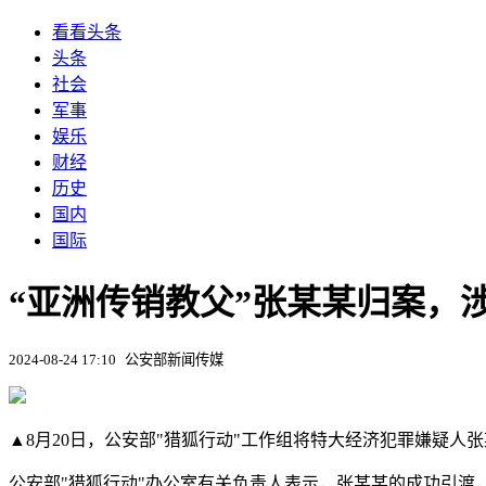
看看头条
头条
社会
军事
娱乐
财经
历史
国内
国际
“亚洲传销教父”张某某归案，涉案
2024-08-24 17:10
公安部新闻传媒
▲8月20日，公安部"猎狐行动"工作组将特大经济犯罪嫌疑人
公安部"猎狐行动"办公室有关负责人表示，张某某的成功引