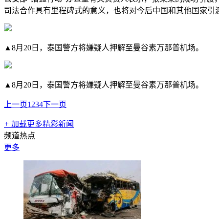
司法合作具有里程碑式的意义，也将对今后中国和其他国家引
▲8月20日，泰国警方将嫌疑人押解至曼谷素万那普机场。
▲8月20日，泰国警方将嫌疑人押解至曼谷素万那普机场。
上一页
1
2
3
4
下一页
+
加载更多精彩新闻
频道热点
更多