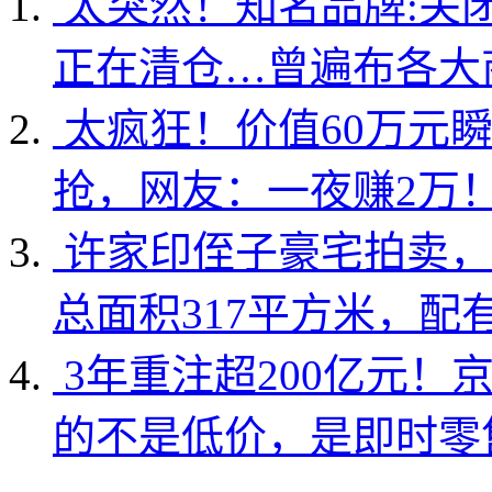
太突然！知名品牌:关
正在清仓…曾遍布各大
太疯狂！价值60万元
抢，网友：一夜赚2万
许家印侄子豪宅拍卖，
总面积317平方米，配
3年重注超200亿元！
的不是低价，是即时零