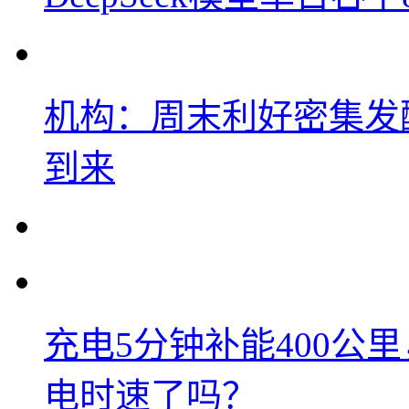
机构：周末利好密集发
到来
充电5分钟补能400公
电时速了吗？