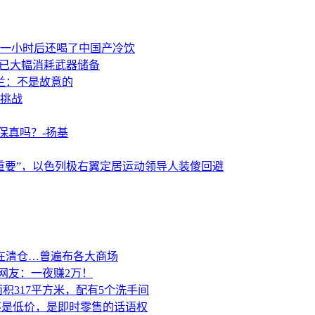
一小时后还喝了中国产冷饮
事已大幅消耗武器储备
兰：不是故意的
挑战
保真吗？-扬基
重要”，以色列极右翼定居运动领导人装傻回避
在清仓…曾遍布各大商场
网友：一夜赚2万！
积317平方米，配有5个洗手间
的不是低价，是即时零售的话语权