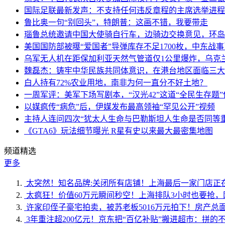
国际足联最新发声：不支持任何违反章程的主席选举进程
鲁比奥一句“别回头”，特朗普：这画不错，我要带走
瑙鲁总统邀请中国大使骑自行车，边骑边交换意见，环岛
美国国防部被曝“爱国者”导弹库存不足1700枚，中东战
乌军无人机在距保加利亚天然气管道仅1公里爆炸，乌克
魏磊杰：铸牢中华民族共同体意识，在港台地区面临三大
白人持有72%农业用地，南非为何一直分不好土地？
一周军评：美军下场写剧本，“汉光42”这道“全民生存题”
以媒疯传“病危”后，伊媒发布最高领袖“罕见公开”视频
主持人连问四次“犹太人生命与巴勒斯坦人生命是否同等
《GTA6》玩法细节曝光 R星有史以来最大最密集地图
频道精选
更多
太突然！知名品牌:关闭所有店铺！上海最后一家门店正
太疯狂！价值60万元瞬间秒空！上海排队3小时也要抢，
许家印侄子豪宅拍卖，被苏老板5016万元拍下！房产总面
3年重注超200亿元！京东把“百亿补贴”搬进超市：拼