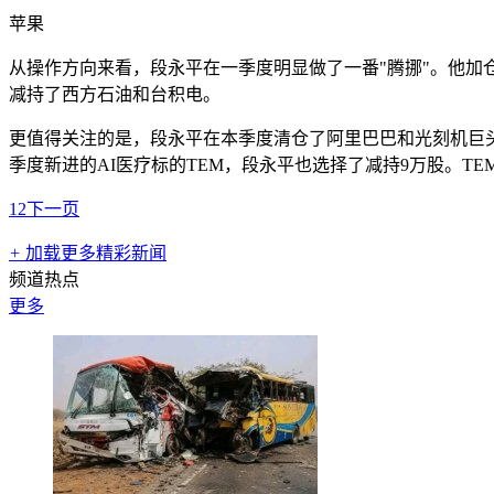
苹果
从操作方向来看，段永平在一季度明显做了一番"腾挪"。他加仓
减持了西方石油和台积电。
更值得关注的是，段永平在本季度清仓了阿里巴巴和光刻机巨头
季度新进的AI医疗标的TEM，段永平也选择了减持9万股。T
1
2
下一页
+
加载更多精彩新闻
频道热点
更多