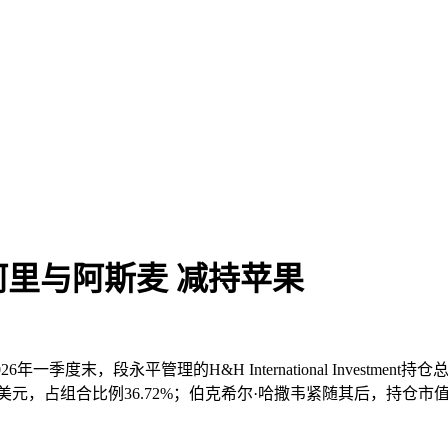
阿里与阿斯麦 减持苹果
度末，段永平管理的H&H International Investment
元，占组合比例36.72%；伯克希尔·哈撒韦紧随其后，持仓市值43.