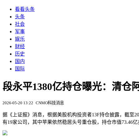
看看头条
头条
社会
军事
娱乐
财经
历史
国内
国际
段永平1380亿持仓曝光：清仓
2026-05-20 13:22
CNMO科技消息
据《上证报》消息，根据美股机构投资者13F持仓披露，截至2026年一季
有19家公司，其中苹果依然稳居头号重仓股，持仓市值73.46亿美