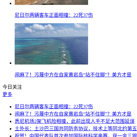
尼日尔两辆客车正面相撞：22死37伤
闹麻了！污蔑中方在自家黄岩岛“站不住脚”？美方才是
今日关注
更多
尼日尔两辆客车正面相撞：22死37伤
闹麻了！污蔑中方在自家黄岩岛“站不住脚”？美方才是
悉尼机场2架飞机险相撞，此前出现人手不足大范围延误
土外长：土沙巴三国共同防务协议，技术上等同北约第五
祝贺！中国代表队首次参加国际核科学奥赛，获一金三银