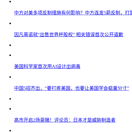
中方对美多项反制措施有何影响？中方连发5箭反制，打
因凡蒂诺就“出售世界杯股权” 相关错误首次公开道歉
美国科学家首次用AI设计出病毒
中国5招齐出，“要打疼美国，也要让美国学会掂量分寸”
高市开启2场豪赌！评论员：日本才是威胁制造者