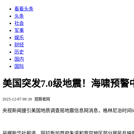
看看头条
头条
社会
军事
娱乐
财经
历史
国内
国际
美国突发7.0级地震！海啸预警
2025-12-07 09:30
观察者网
央视新闻援引美国地质调查局地震信息网消息，格林尼治时间6日2
另据新华社报道，阿拉斯加首府朱诺和育空地区部分居民反映