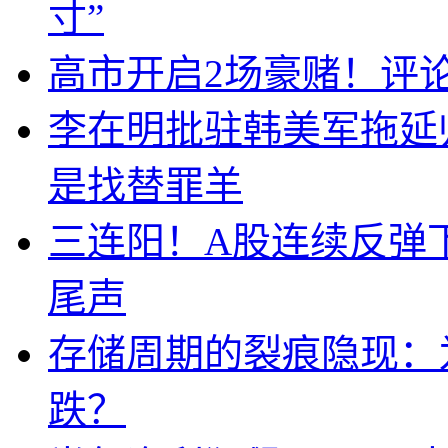
寸”
高市开启2场豪赌！评
李在明批驻韩美军拖延
是找替罪羊
三连阳！A股连续反弹下
尾声
存储周期的裂痕隐现：为
跌？