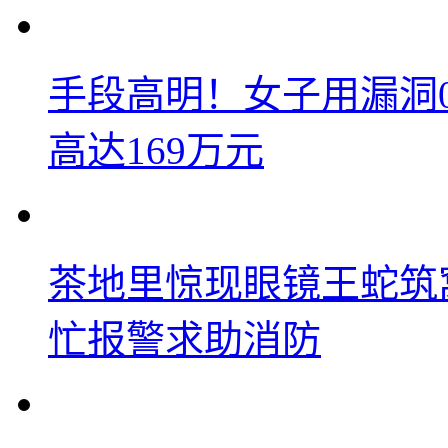
手段高明！女子用漏洞
高达169万元
茶地里惊现眼镜王蛇筑
忙报警求助消防