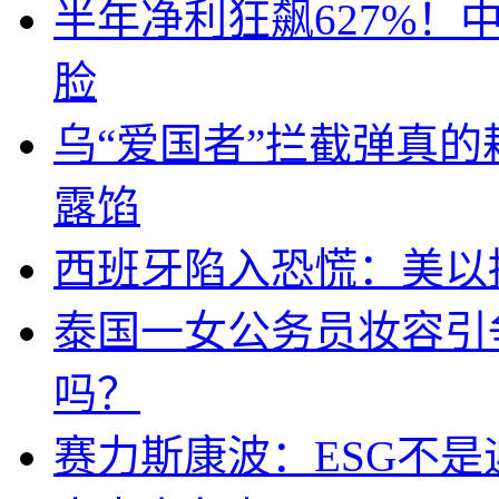
半年净利狂飙627%
脸
乌“爱国者”拦截弹真
露馅
西班牙陷入恐慌：美以搞
泰国一女公务员妆容引
吗？
赛力斯康波：ESG不