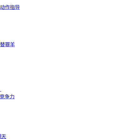
动作指导
替罪羊
？
来竞争力
翻天