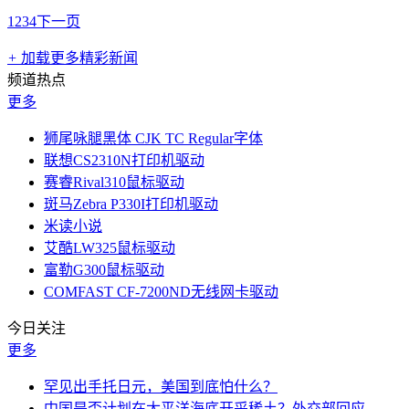
1
2
3
4
下一页
+
加载更多精彩新闻
频道热点
更多
狮尾咏腿黑体 CJK TC Regular字体
联想CS2310N打印机驱动
赛睿Rival310鼠标驱动
斑马Zebra P330I打印机驱动
米读小说
艾酷LW325鼠标驱动
富勒G300鼠标驱动
COMFAST CF-7200ND无线网卡驱动
今日关注
更多
罕见出手托日元，美国到底怕什么？
中国是否计划在太平洋海底开采稀土？外交部回应