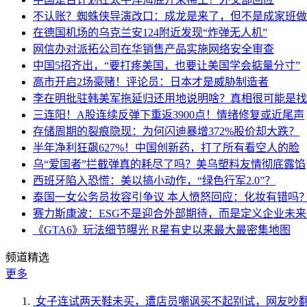
不认账？蜘蛛侠导演改口：成龙是来了，但不是成家班做
在德国机场的乌克兰安124附近发现“炸弹无人机”
网信办对派拓公司在华销售产品实施网络安全审查
中国5招齐出，“要打疼美国，也要让美国学会掂量分寸”
高市开启2场豪赌！评论员：日本才是威胁制造者
李在明批驻韩美军拖延归还用地说明啥？真相很可能是找
三连阳！A股连续反弹下重返3900点！情绪修复或近尾声
存储周期的裂痕隐现：为何闪迪暴增372%股价却大跌？
半年净利狂飙627%！中国创新药，打了所有看空人的脸
乌“爱国者”拦截弹真的耗尽了吗？美乌塑料友情彻底露馅
西班牙陷入恐慌：美以搞小动作，“绿色行军2.0”？
泰国一女公务员妆容引争议 本人愤怒回应：化妆有错吗
赛力斯康波：ESG不是迎合外部期待，而是定义企业未
《GTA6》玩法细节曝光 R星有史以来最大最密集地图
频道精选
更多
女子连试两天鞋未买，遭店员嘲讽买不起别试，网友吵