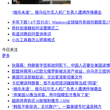
“暗杀未遂”，俄乌拉尔无人机厂负责人遭遇炸弹袭击
半年下跌7.4个百分点！Windows全球操作系统份额跌至27
奇妙加速器如何设置模式二
有道词典如何查询单词
小丸工具箱怎么转换格式
今日关注
更多
狄薇薇：特朗普学签新政阴影下，中国人还要在美国读博
欧盟将挪用14亿欧元俄罗斯被冻资产收益，向乌克兰提
美国司法部被起诉：交出爱泼斯坦案文件
卡尼嘲讽特朗普：我不会把提词器故障当成“阴谋”
“暗杀未遂”，俄乌拉尔无人机厂负责人遭遇炸弹袭击
“用美国AI像当房客，用中国模型才像有了家”
越南将再购买18架俄制雅克-130M
“韩股不能投资，太坑散户”，一篇美媒专栏逼急韩方