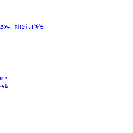
.59%：创12个月新低
吗？
供援助