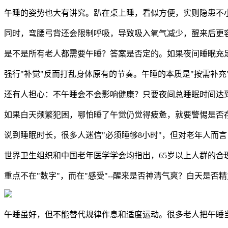
午睡的姿势也大有讲究。趴在桌上睡，看似方便，实则隐患不
同时，弯腰弓背还会限制呼吸，导致吸入氧气减少，醒来后更
是不是所有老人都需要午睡？答案是否定的。如果夜间睡眠充
强行"补觉"反而打乱身体原有的节奏。午睡的本质是"按需补
还有人担心：不午睡会不会影响健康？只要夜间总睡眠时间达到
如果白天频繁犯困，哪怕睡了午觉仍觉得疲惫，就要警惕是否
说到睡眠时长，很多人迷信"必须睡够8小时"，但对老年人而言
世界卫生组织和中国老年医学学会均指出，65岁以上人群的合理
重点不在"数字"，而在"感受"--醒来是否神清气爽？白天是
午睡虽好，但不能替代规律作息和适度运动。很多老人把午睡