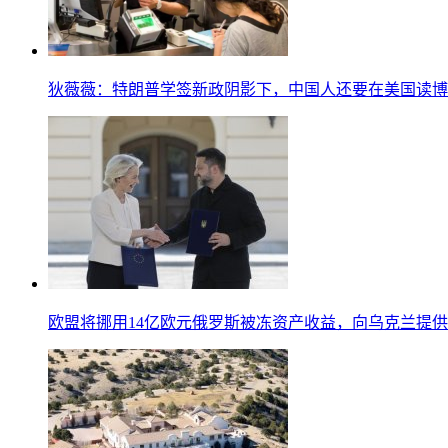
狄薇薇：特朗普学签新政阴影下，中国人还要在美国读博
欧盟将挪用14亿欧元俄罗斯被冻资产收益，向乌克兰提