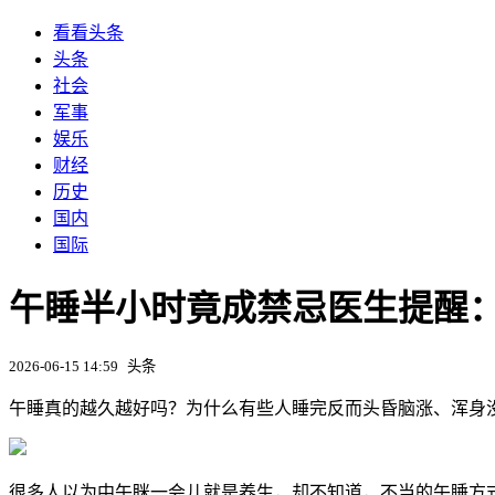
看看头条
头条
社会
军事
娱乐
财经
历史
国内
国际
午睡半小时竟成禁忌医生提醒：
2026-06-15 14:59
头条
午睡真的越久越好吗？为什么有些人睡完反而头昏脑涨、浑身
很多人以为中午眯一会儿就是养生，却不知道，不当的午睡方