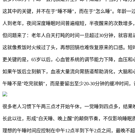
这其中的关键，并不在于"睡不睡"，而在于"怎么睡"。年龄
人到老年，夜间深度睡眠时间普遍缩短，半夜醒来的次数增多，
但问题来了：老年人白天打盹的时间一旦超过30分钟，就容易
这就像煮饭时火候过了头，再想回锅也难恢复原来的口感。短
更关键的是，65岁以后，心血管系统的调节能力下降，血压和
如果午饭后立刻躺下，血液大量流向胃肠道帮助消化，大脑和
午睡不是"吃完就躺"，而是要留出至少20-30分钟的缓冲
很多老人习惯下午两三点才开始午休，一觉睡到四点多，结果
长此以往，形成"白天睡、晚上醒"的颠倒节奏，不仅影响睡眠
理想的午睡时间应控制在中午12点半到下午2点之间，最晚不超