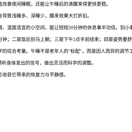
能改善夜间睡眠，还能让午睡后的清醒来得更快更稳。
会导致浅睡多、深睡少，醒来效果大打折扣。
、温度适宜的小空间，能让短短20分钟的休息事半功倍。别小看
0分钟；二是饭后别马上躺；三是下午2点半前结束；四是姿势要
学的综合考量。午睡不是老年人的"标配"，而是因人而异的调节
倾听身体发出的信号，做出灵活而科学的调整。
正收获它带来的恢复力与平静感。