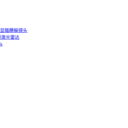
显腼腆躲镜头
6颗激光雷达
k