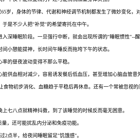
一过65岁，身体的节律、代谢和神经调节机制都发生了微妙变化，
于是不少人把"补觉"的希望寄托在中午。
进入深睡眠阶段。一旦强行中断，就会出现所谓的"睡眠惯性"--
时间小憩能提神，长时间午睡反而拖垮下午的状态。
心率的昼夜波动变得不那么平稳。
心脏供血相对减少，容易诱发餐后低血压，甚至增加心脑血管意
时间，让食物初步消化、血糖趋于平稳后再休息。还有一个常被忽视
晚上七八点就精神抖擞，到了该睡觉的时候反而毫无困意。
质量，还可能扰乱内分泌和免疫功能。
过2点半，给夜间睡眠留足"饥饿感"。