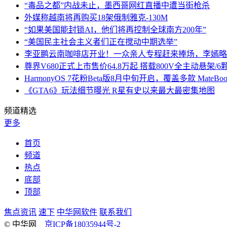
“毒品之都”内战未止，墨西哥网红直播中遭当街枪杀
外媒称越南将再购买18架俄制雅克-130M
“如果美国能封锁AI，他们将再控制全球南方200年”
“美国民主社会主义者们正在搅动中期选举”
李亚鹏云南咖啡店开业！一众亲人专程赶来捧场，李嫣略
尊界V680正式上市售价64.8万起 搭载800V全主动悬架/
HarmonyOS 7花粉Beta版8月中旬开启，覆盖多款 MateBoo
《GTA6》玩法细节曝光 R星有史以来最大最密集地图
频道精选
更多
首页
频道
热点
底部
顶部
焦点资讯
速下
中华网软件
联系我们
© 中华网
京ICP备18035944号-2