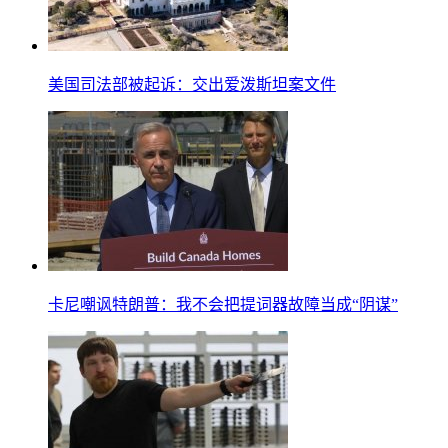
美国司法部被起诉：交出爱泼斯坦案文件
卡尼嘲讽特朗普：我不会把提词器故障当成“阴谋”