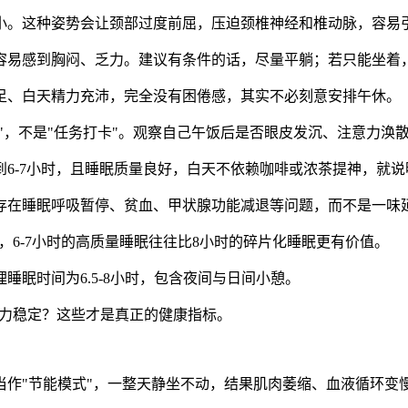
小。这种姿势会让颈部过度前屈，压迫颈椎神经和椎动脉，容易
容易感到胸闷、乏力。建议有条件的话，尽量平躺；若只能坐着
足、白天精力充沛，完全没有困倦感，其实不必刻意安排午休。
充"，不是"任务打卡"。观察自己午饭后是否眼皮发沉、注意力涣
6-7小时，且睡眠质量良好，白天不依赖咖啡或浓茶提神，就
存在睡眠呼吸暂停、贫血、甲状腺功能减退等问题，而不是一味
，6-7小时的高质量睡眠往往比8小时的碎片化睡眠更有价值。
睡眠时间为6.5-8小时，包含夜间与日间小憩。
否精力稳定？这些才是真正的健康指标。
当作"节能模式"，一整天静坐不动，结果肌肉萎缩、血液循环变