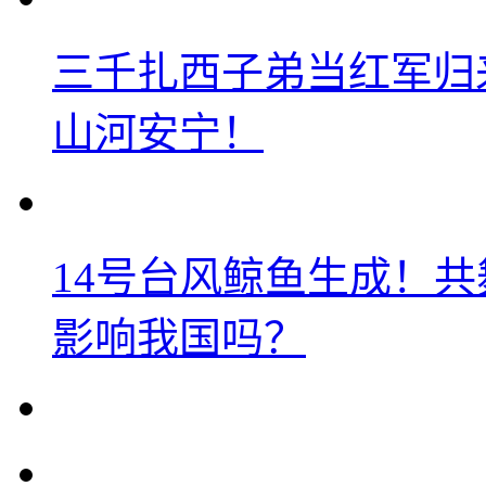
三千扎西子弟当红军归
山河安宁！
14号台风鲸鱼生成！
影响我国吗？