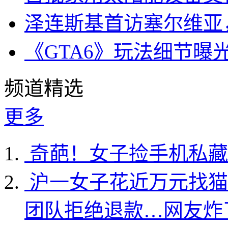
泽连斯基首访塞尔维亚
《GTA6》玩法细节曝
频道精选
更多
奇葩！女子捡手机私藏
沪一女子花近万元找猫
团队拒绝退款…网友炸