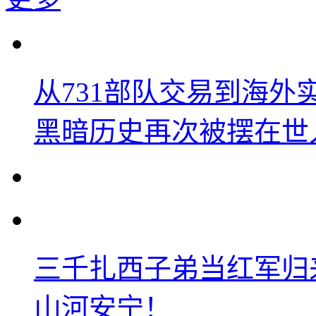
从731部队交易到海
黑暗历史再次被摆在世
三千扎西子弟当红军归
山河安宁！