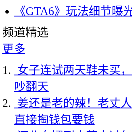
《GTA6》玩法细节曝
频道精选
更多
女子连试两天鞋未买，
吵翻天
姜还是老的辣！老丈人
直接掏钱包要钱