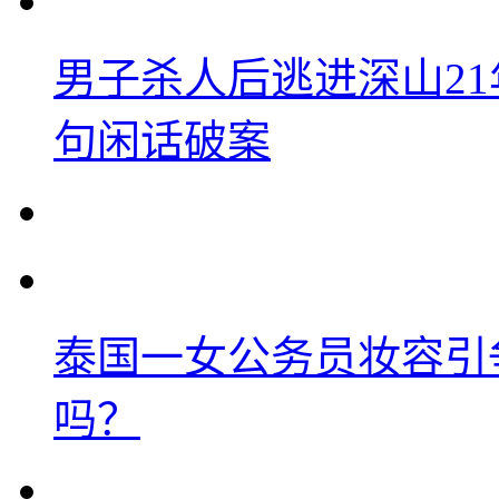
男子杀人后逃进深山2
句闲话破案
泰国一女公务员妆容引
吗？