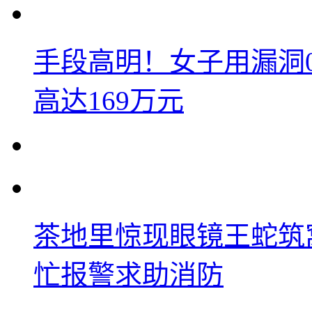
手段高明！女子用漏洞
高达169万元
茶地里惊现眼镜王蛇筑
忙报警求助消防