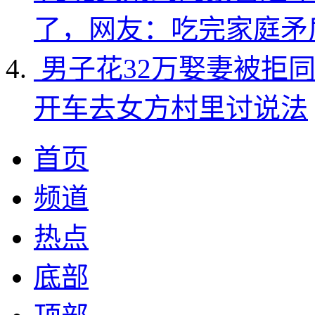
了，网友：吃完家庭矛
男子花32万娶妻被拒
开车去女方村里讨说法
首页
频道
热点
底部