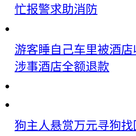
忙报警求助消防
游客睡自己车里被酒店
涉事酒店全额退款
狗主人悬赏万元寻狗找