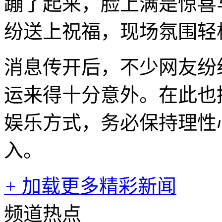
蹦了起来，脸上满是惊喜
纷送上祝福，现场氛围轻
消息传开后，不少网友纷
运来得十分意外。在此也
娱乐方式，务必保持理性
入。
+
加载更多精彩新闻
频道热点