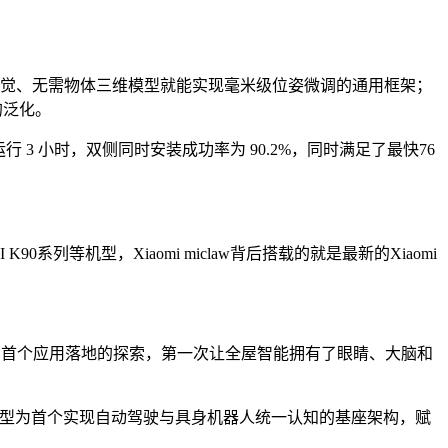
无需视觉、无需物体三维模型就能实现毫米级位姿微调的通用框架；
的泛化。
 小时，双侧同时安装成功率为 90.2%，同时满足了最快76
90系列等机型，Xiaomi miclaw背后搭载的就是最新的Xiaomi
活空间中首个应用落地的探索，第一次让全屋智能拥有了眼睛、大脑和
型，该模型为首个实现自动驾驶与具身机器人统一认知的基座架构，赋