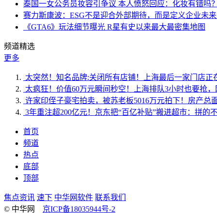
泰国一女公务员妆容引争议 本人愤怒回应：化妆有错吗
赛力斯康波：ESG不是迎合外部期待，而是定义企业未
《GTA6》玩法细节曝光 R星有史以来最大最密集地图
频道精选
更多
太突然！知名品牌:关闭所有店铺！上海最后一家门店正
太疯狂！价值60万元瞬间秒空！上海排队3小时也要抢，
许家印侄子豪宅拍卖，被苏老板5016万元拍下！房产总面
3年重注超200亿元！京东把“百亿补贴”搬进超市：拼
首页
频道
热点
底部
顶部
焦点资讯
速下
中华网软件
联系我们
© 中华网
京ICP备18035944号-2