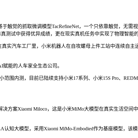
于触觉的抓取微调模型TacRefineNet，一个只依靠触觉，
三大主流的仿真测试中获得优异成绩，更在现实真机任务中实现了物理智能
真实汽车工厂里，小米机器人在自攻螺母上件工站中连续自主运行 3
AI赋能的人车家全生态公司。
启小范围内测，目前已陆续支持小米17系列、小米15S Pro、REDMI K
方案Xiaomi Miloco，这是小米MiMo大模型在真实生
知大模型，采用Xiaomi MiMo-Embodied作为基座模