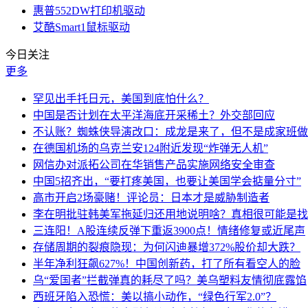
惠普552DW打印机驱动
艾酷Smart1鼠标驱动
今日关注
更多
罕见出手托日元，美国到底怕什么？
中国是否计划在太平洋海底开采稀土？外交部回应
不认账？蜘蛛侠导演改口：成龙是来了，但不是成家班做
在德国机场的乌克兰安124附近发现“炸弹无人机”
网信办对派拓公司在华销售产品实施网络安全审查
中国5招齐出，“要打疼美国，也要让美国学会掂量分寸”
高市开启2场豪赌！评论员：日本才是威胁制造者
李在明批驻韩美军拖延归还用地说明啥？真相很可能是找
三连阳！A股连续反弹下重返3900点！情绪修复或近尾声
存储周期的裂痕隐现：为何闪迪暴增372%股价却大跌？
半年净利狂飙627%！中国创新药，打了所有看空人的脸
乌“爱国者”拦截弹真的耗尽了吗？美乌塑料友情彻底露馅
西班牙陷入恐慌：美以搞小动作，“绿色行军2.0”？