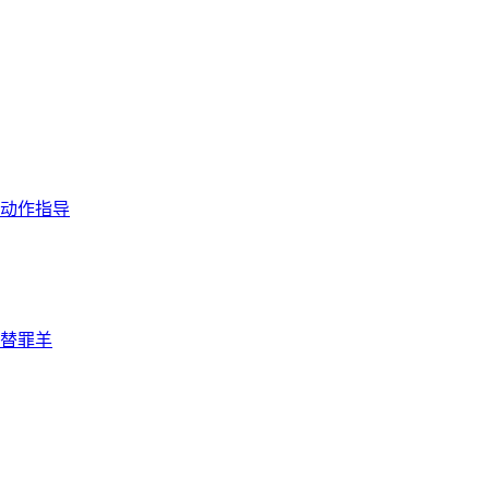
动作指导
替罪羊