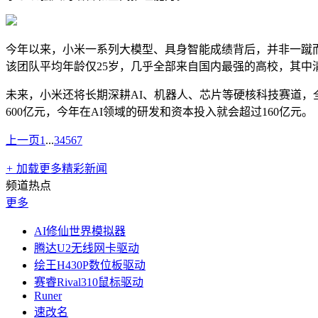
今年以来，小米一系列大模型、具身智能成绩背后，并非一蹴而就，
该团队平均年龄仅25岁，几乎全部来自国内最强的高校，其中清
未来，小米还将长期深耕AI、机器人、芯片等硬核科技赛道，
600亿元，今年在AI领域的研发和资本投入就会超过160亿元。
上一页
1
...
3
4
5
6
7
+
加载更多精彩新闻
频道热点
更多
AI修仙世界模拟器
腾达U2无线网卡驱动
绘王H430P数位板驱动
赛睿Rival310鼠标驱动
Runer
速改名