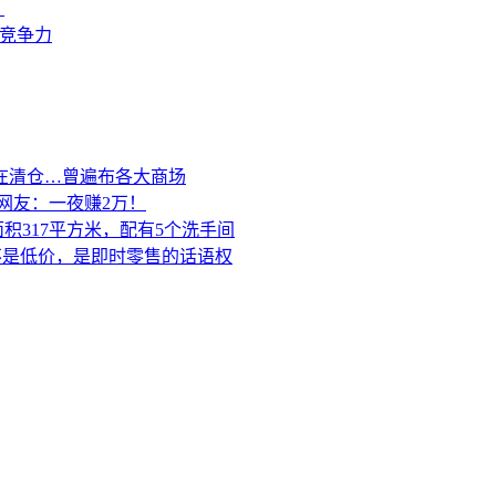
？
来竞争力
在清仓…曾遍布各大商场
网友：一夜赚2万！
积317平方米，配有5个洗手间
的不是低价，是即时零售的话语权