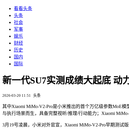
看看头条
头条
社会
军事
娱乐
财经
历史
国内
国际
新一代SU7实测成绩大起底 动
2026-03-20 11:51
头条
其中Xiaomi MiMo-V2-Pro是小米推出的首个万亿级参数MoE
与执行场景而生，具备完整视听/推理/行动能力；Xiaomi MiM
3月19号凌晨，小米对外官宣，Xiaomi MiMo-V2-Pro早期