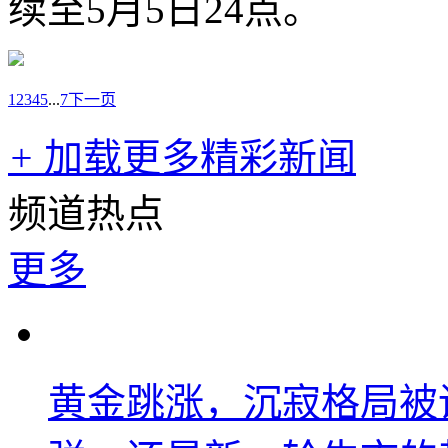
续至5月5日24点。
1
2
3
4
5
...
7
下一页
+
加载更多精彩新闻
频道热点
更多
黄金跳涨，沉寂格局被