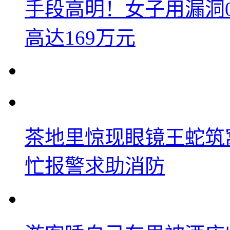
手段高明！女子用漏洞
高达169万元
茶地里惊现眼镜王蛇筑
忙报警求助消防