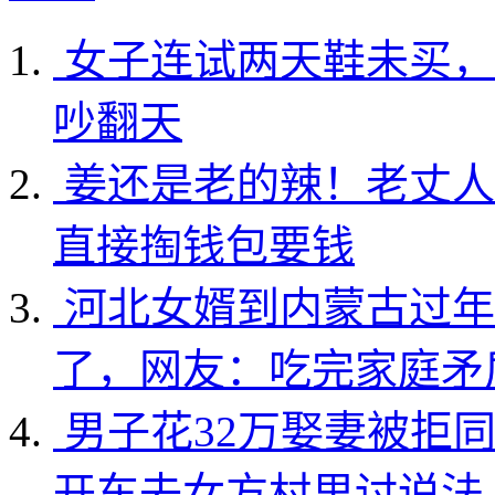
女子连试两天鞋未买，
吵翻天
姜还是老的辣！老丈人
直接掏钱包要钱
河北女婿到内蒙古过年
了，网友：吃完家庭矛
男子花32万娶妻被拒
开车去女方村里讨说法