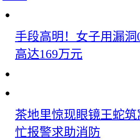
手段高明！女子用漏洞
高达169万元
茶地里惊现眼镜王蛇筑
忙报警求助消防