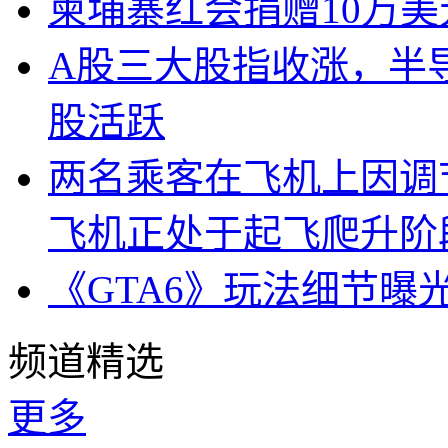
柬埔寨红会捐赠10万
A股三大股指收涨，半
股活跃
两名乘客在飞机上因调
飞机正处于起飞爬升阶
《GTA6》玩法细节曝
频道精选
更多