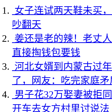
女子连试两天鞋未买，
吵翻天
姜还是老的辣！老丈人
直接掏钱包要钱
河北女婿到内蒙古过年
了，网友：吃完家庭矛
男子花32万娶妻被拒
开车去女方村里讨说法