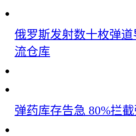
俄罗斯发射数十枚弹道
流仓库
弹药库存告急 80%拦