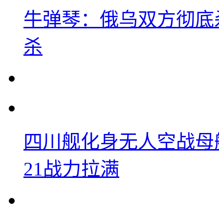
牛弹琴：俄乌双方彻底
杀
四川舰化身无人空战母
21战力拉满