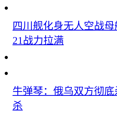
四川舰化身无人空战母
21战力拉满
牛弹琴：俄乌双方彻底
杀