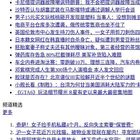
卡尼借提词器故障嘲讽特朗普：我不会把提词器故障当成“
沙特否认与胡塞武装在马斯喀特或通过调解人举行会谈
男子15元买文玩核桃砸开发现是塑料 当事人：没想到摊
电商平台仓库多次遭袭，俄传统零售商也坐不住了
英国伦敦市中心发生持刀伤人事件，一女子用剪刀刺伤四
日本籍女网红在韩直播时自杀身亡，疑似遭到男爱豆粉丝
胚胎案妻子称丈夫还有其他暧昧对象，第三者经营的茶馆
弹药库存告急 80%拦截弹耗尽 美军补货陷入难题
车企内卷进淘汰赛：零跑破10万、理想三连降，汽车内
邓紫棋完成人生第300场个人演唱会 本人发文回应
胶球是否存在？北京谱仪Ⅲ实验解开近半个世纪的谜题
小舰长看《制胜》：台湾为何甘当美国消耗大陆军力的“耗
《GTA6》玩法细节曝光 R星有史以来最大最密集地图
频道精选
更多
奇葩！女子捡手机私藏4个月，反向失主索要“保管费”
沪一女子花近万元找猫，被物业发现就在屋内！寻宠团
独居阿姨家中总是大量放水，楼下变成“水帘洞”，邻居