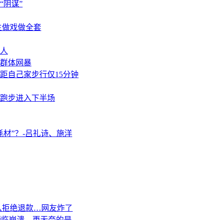
阴谋”
主做戏做全套
人
群体网暴
距自己家步行仅15分钟
卷跑步进入下半场
材”？-吕礼诗、施洋
队拒绝退款…网友炸了
濒临崩溃，更无奈的是……