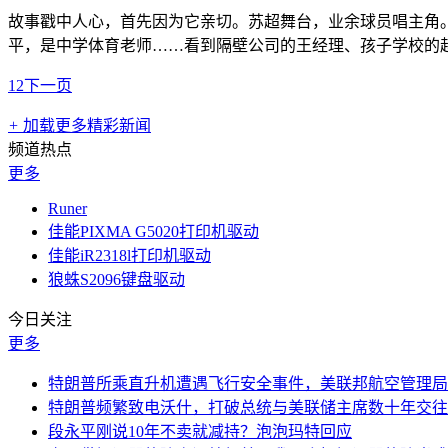
故事戳中人心，首先因为它亲切。苏超舞台，业余球员唱主角
平，是中学体育老师……看到隔壁公司的王经理、孩子学校的
1
2
下一页
+
加载更多精彩新闻
频道热点
更多
Runer
佳能PIXMA G5020打印机驱动
佳能iR2318l打印机驱动
狼蛛S2096键盘驱动
今日关注
更多
特朗普所乘直升机遭遇飞行安全事件，美联邦航空管理局
特朗普频繁致电沃什，打破总统与美联储主席数十年交往
段永平刚说10年不卖就减持？泡泡玛特回应