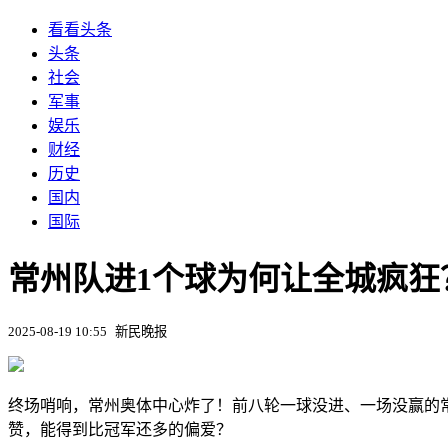
看看头条
头条
社会
军事
娱乐
财经
历史
国内
国际
常州队进1个球为何让全城疯狂
2025-08-19 10:55
新民晚报
终场哨响，常州奥体中心炸了！前八轮一球没进、一场没赢的常
赞，能得到比冠军还多的偏爱？