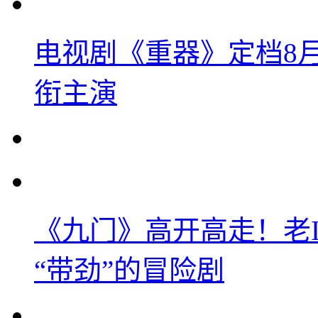
电视剧《重器》定档8
衔主演
《九门》高开高走！老
“带劲”的冒险剧