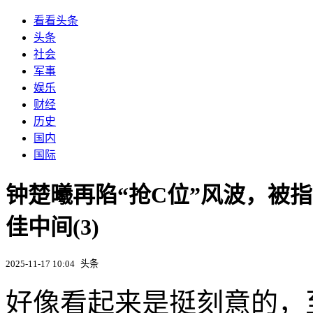
看看头条
头条
社会
军事
娱乐
财经
历史
国内
国际
钟楚曦再陷“抢C位”风波，被
佳中间(3)
2025-11-17 10:04
头条
好像看起来是挺刻意的，