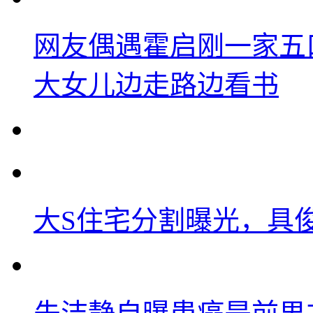
网友偶遇霍启刚一家五
大女儿边走路边看书
大S住宅分割曝光，具