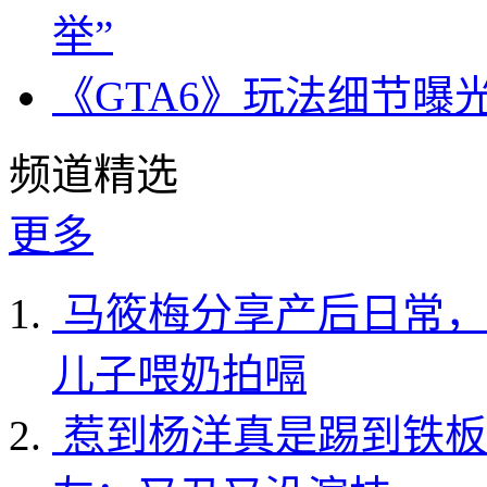
举”
《GTA6》玩法细节曝
频道精选
更多
马筱梅分享产后日常，
儿子喂奶拍嗝
惹到杨洋真是踢到铁板