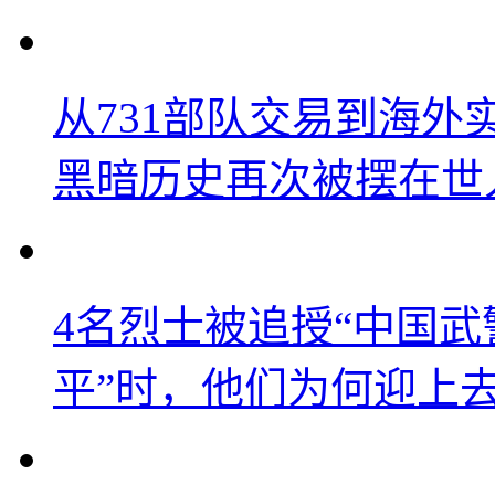
从731部队交易到海
黑暗历史再次被摆在世
4名烈士被追授“中国武
平”时，他们为何迎上