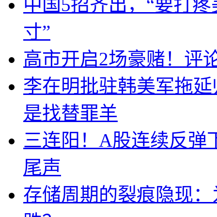
中国5招齐出，“要打
寸”
高市开启2场豪赌！评
李在明批驻韩美军拖延
是找替罪羊
三连阳！A股连续反弹下
尾声
存储周期的裂痕隐现：为