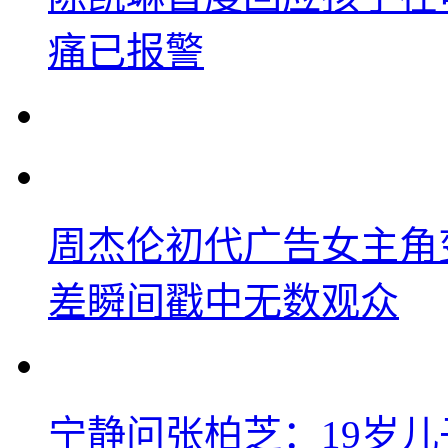
痛已报警
周杰伦初代广告女主角
差瞬间戳中无数观众
宁静问张柏芝：19岁儿子