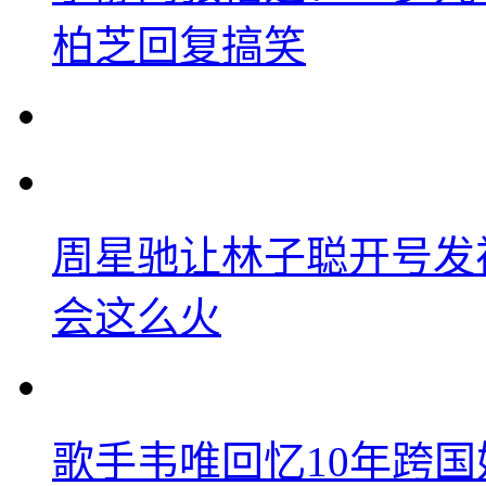
柏芝回复搞笑
周星驰让林子聪开号发
会这么火
歌手韦唯回忆10年跨