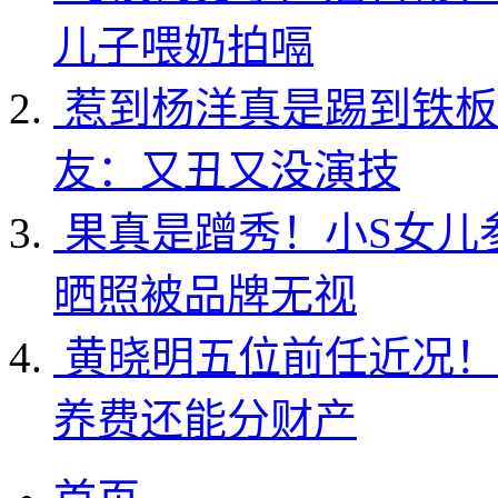
儿子喂奶拍嗝
惹到杨洋真是踢到铁板
友：又丑又没演技
果真是蹭秀！小S女儿
晒照被品牌无视
黄晓明五位前任近况！
养费还能分财产