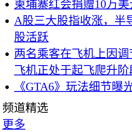
柬埔寨红会捐赠10万
A股三大股指收涨，半
股活跃
两名乘客在飞机上因调
飞机正处于起飞爬升阶
《GTA6》玩法细节曝
频道精选
更多