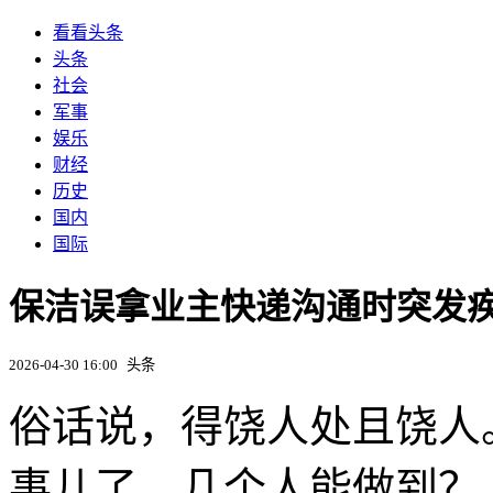
看看头条
头条
社会
军事
娱乐
财经
历史
国内
国际
保洁误拿业主快递沟通时突发
2026-04-30 16:00
头条
俗话说，得饶人处且饶人
事儿了，几个人能做到？