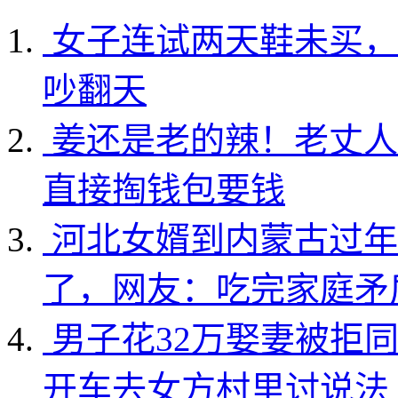
女子连试两天鞋未买，
吵翻天
姜还是老的辣！老丈人
直接掏钱包要钱
河北女婿到内蒙古过年
了，网友：吃完家庭矛
男子花32万娶妻被拒
开车去女方村里讨说法