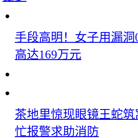
手段高明！女子用漏洞
高达169万元
茶地里惊现眼镜王蛇筑
忙报警求助消防