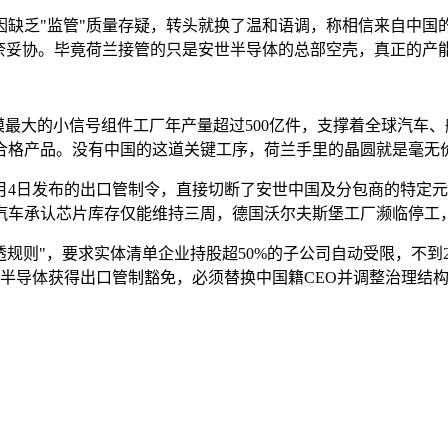
缺乏"监管"质量存疑，转头就换了温和语调，称相信来自中国的
无奈妥协。毕竟荷兰接管的只是安世半导体的总部空壳，真正的产
模最大的小信号组件工厂年产量超过500亿件，支撑着全球汽车
合格产品。没有中国的这道关键工序，荷兰手里的晶圆就是毫无
月4日发布的出口管制令，直接切断了安世中国及分包商的特定元
汽车承认芯片库存仅能维持三周，德国沃尔夫斯堡工厂濒临停工
透规则"，要求实体清单企业持股超50%的子公司自动受限，不
安世半导体获得出口管制豁免，必须替换中国籍CEO并调整治理