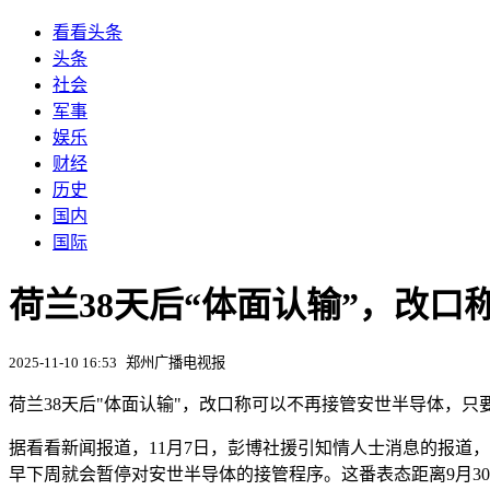
看看头条
头条
社会
军事
娱乐
财经
历史
国内
国际
荷兰38天后“体面认输”，改
2025-11-10 16:53
郑州广播电视报
荷兰38天后"体面认输"，改口称可以不再接管安世半导体，
据看看新闻报道，11月7日，彭博社援引知情人士消息的报道
早下周就会暂停对安世半导体的接管程序。这番表态距离9月30