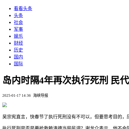
看看头条
头条
社会
军事
娱乐
财经
历史
国内
国际
岛内时隔4年再次执行死刑 民代
2025-01-17 14:36
海峡导报
吴宗宪直言，快春节了执行死刑没有不可以，但要思考目的，
执行死刑是否是要抢救赖清德当局民调？谢龙介表示，他不会阴