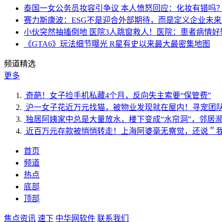
泰国一女公务员妆容引争议 本人愤怒回应：化妆有错吗
赛力斯康波：ESG不是迎合外部期待，而是定义企业未
小伙突然抽搐倒地 医院3人跳窗救人！医院：患者病情好
《GTA6》玩法细节曝光 R星有史以来最大最密集地图
频道精选
更多
奇葩！女子捡手机私藏4个月，反向失主索要“保管费”
沪一女子花近万元找猫，被物业发现就在屋内！寻宠团
独居阿姨家中总是大量放水，楼下变成“水帘洞”，邻居
近百万元存款被悄悄转走！上海阿婆毫无察觉，还说＂
首页
频道
热点
底部
顶部
焦点资讯
速下
中华网软件
联系我们