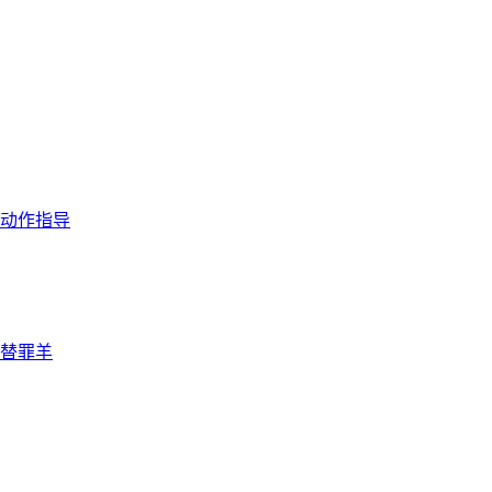
动作指导
替罪羊