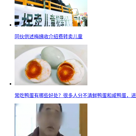
同伙供述梅姨收介绍费转卖儿童
常吃鸭蛋有哪些好处？很多人分不清鲜鸭蛋和咸鸭蛋，进