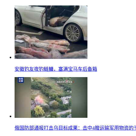
安徽钓友夜钓鲢鳙，塞满宝马车后备箱
俄国防部通报打击乌目标成果：击中4艘运输军用物资的