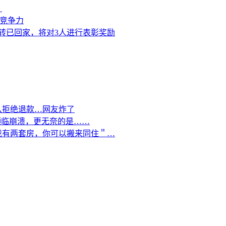
？
来竞争力
转已回家，将对3人进行表彰奖励
队拒绝退款…网友炸了
濒临崩溃，更无奈的是……
我有两套房，你可以搬来同住＂…