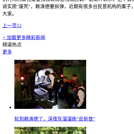
说实质"废死"，赖清德要拆弹，近期有很多台民意机构的案子
大家。
上一页
1
2
+
加载更多精彩新闻
频道热点
更多
轮到赖清德了，深夜灰溜溜练“反斩首”