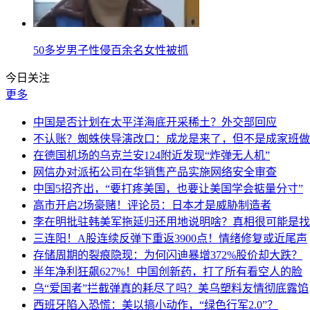
50多岁男子性侵百余名女性被抓
今日关注
更多
中国是否计划在太平洋海底开采稀土？外交部回应
不认账？蜘蛛侠导演改口：成龙是来了，但不是成家班做
在德国机场的乌克兰安124附近发现“炸弹无人机”
网信办对派拓公司在华销售产品实施网络安全审查
中国5招齐出，“要打疼美国，也要让美国学会掂量分寸”
高市开启2场豪赌！评论员：日本才是威胁制造者
李在明批驻韩美军拖延归还用地说明啥？真相很可能是找
三连阳！A股连续反弹下重返3900点！情绪修复或近尾声
存储周期的裂痕隐现：为何闪迪暴增372%股价却大跌？
半年净利狂飙627%！中国创新药，打了所有看空人的脸
乌“爱国者”拦截弹真的耗尽了吗？美乌塑料友情彻底露馅
西班牙陷入恐慌：美以搞小动作，“绿色行军2.0”？