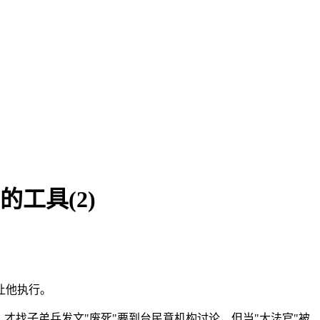
工具(2)
让他执行。
才找子弟兵发文"废死"要到台民意机构讨论，但当"大法官"被