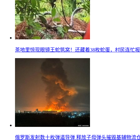
茶地里惊现眼镜王蛇筑窝！还藏着38枚蛇蛋，村民连忙
俄罗斯发射数十枚弹道导弹 释放子母弹头摧毁基辅物流