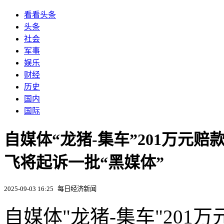
看看头条
头条
社会
军事
娱乐
财经
历史
国内
国际
自媒体“龙猪-集车”201万元
飞将起诉一批“黑媒体”
2025-09-03 16:25
每日经济新闻
自媒体"龙猪-集车"20