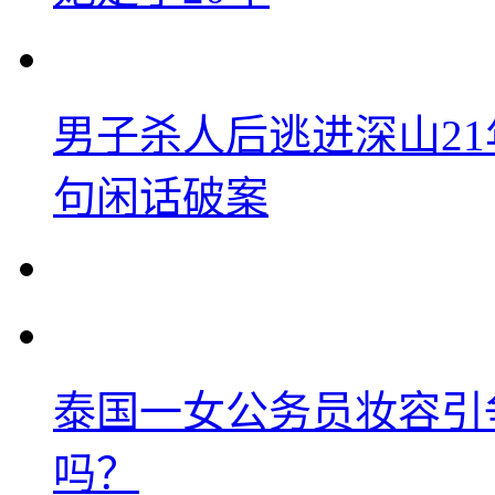
男子杀人后逃进深山2
句闲话破案
泰国一女公务员妆容引
吗？