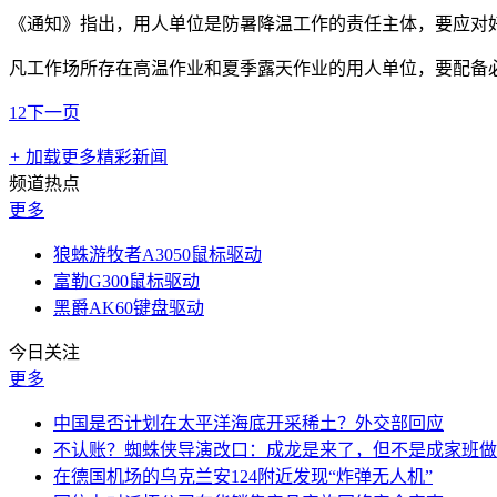
《通知》指出，用人单位是防暑降温工作的责任主体，要应对
凡工作场所存在高温作业和夏季露天作业的用人单位，要配备
1
2
下一页
+
加载更多精彩新闻
频道热点
更多
狼蛛游牧者A3050鼠标驱动
富勒G300鼠标驱动
黑爵AK60键盘驱动
今日关注
更多
中国是否计划在太平洋海底开采稀土？外交部回应
不认账？蜘蛛侠导演改口：成龙是来了，但不是成家班做
在德国机场的乌克兰安124附近发现“炸弹无人机”