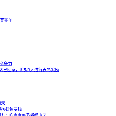
替罪羊
？
来竞争力
转已回家，将对3人进行表彰奖励
翻天
接掏钱包要钱
网友：吃完家庭矛盾都少了