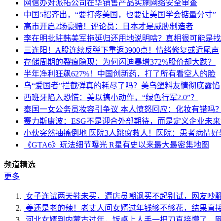
网信办对派拓公司在华销售产品实施网络安全审查
中国5招齐出，“要打疼美国，也要让美国学会掂量分寸”
高市开启2场豪赌！评论员：日本才是威胁制造者
李在明批驻韩美军拖延归还用地说明啥？真相很可能是找
三连阳！A股连续反弹下重返3900点！情绪修复或近尾声
存储周期的裂痕隐现：为何闪迪暴增372%股价却大跌？
半年净利狂飙627%！中国创新药，打了所有看空人的脸
乌“爱国者”拦截弹真的耗尽了吗？美乌塑料友情彻底露馅
西班牙陷入恐慌：美以搞小动作，“绿色行军2.0”？
泰国一女公务员妆容引争议 本人愤怒回应：化妆有错吗
赛力斯康波：ESG不是迎合外部期待，而是定义企业未
小伙突然抽搐倒地 医院3人跳窗救人！医院：患者病情好
《GTA6》玩法细节曝光 R星有史以来最大最密集地图
频道精选
更多
女子连试两天鞋未买，遭店员嘲讽买不起别试，网友吵
姜还是老的辣！老丈人问女婿过年钱够不够花，结果直
河北女婿到内蒙古过年，饭桌上人手一把刀直接懵了，