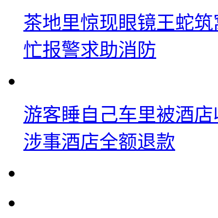
茶地里惊现眼镜王蛇筑
忙报警求助消防
游客睡自己车里被酒店
涉事酒店全额退款