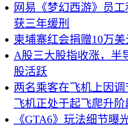
网易《梦幻西游》员工
获三年缓刑
柬埔寨红会捐赠10万
A股三大股指收涨，半
股活跃
两名乘客在飞机上因调
飞机正处于起飞爬升阶
《GTA6》玩法细节曝