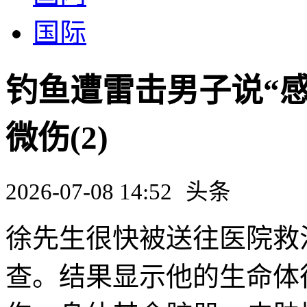
国际
钓鱼遭雷击男子说“
微伤(2)
2026-07-08 14:52
头条
徐先生很快被送往医院救
查。结果显示他的生命体