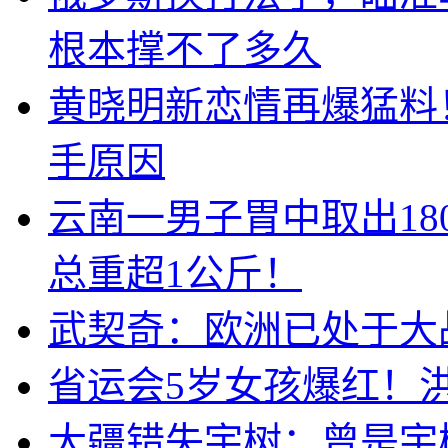
根本撑不了多久
黄晓明新恋情再爆猛料
手原因
云南一男子胃中取出1
总重超1公斤！
武契奇：欧洲已处于大
省运会5岁女孩爆红！
大疆错失宇树：曾是宇