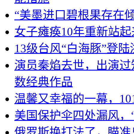
“美墨进口碧根果存在
女子瘫痪10年重新站起
13级台风“白海豚”登
演员秦焰去世，出演过
数经典作品
温馨又幸福的一幕，10
美国保护伞四处漏风，
俄罗斯换打法了，瞄准