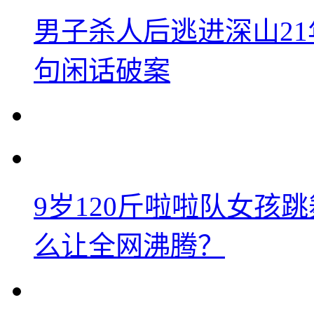
男子杀人后逃进深山2
句闲话破案
9岁120斤啦啦队女孩
么让全网沸腾？