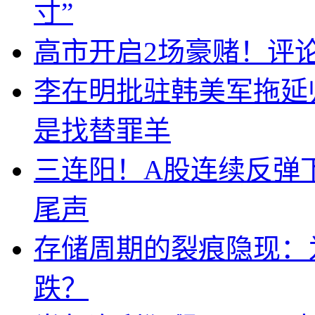
寸”
高市开启2场豪赌！评
李在明批驻韩美军拖延
是找替罪羊
三连阳！A股连续反弹下
尾声
存储周期的裂痕隐现：为
跌？