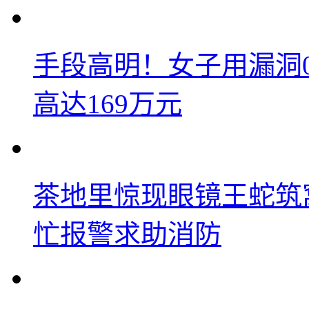
手段高明！女子用漏洞
高达169万元
茶地里惊现眼镜王蛇筑
忙报警求助消防