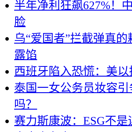
半年净利狂飙627%
脸
乌“爱国者”拦截弹真
露馅
西班牙陷入恐慌：美以搞
泰国一女公务员妆容引
吗？
赛力斯康波：ESG不