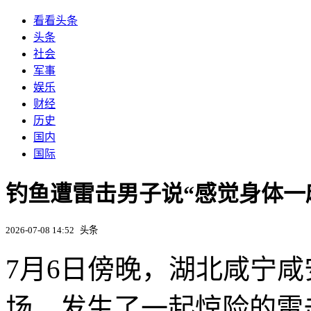
看看头条
头条
社会
军事
娱乐
财经
历史
国内
国际
钓鱼遭雷击男子说“感觉身体一
2026-07-08 14:52
头条
7月6日傍晚，湖北咸宁
场，发生了一起惊险的雷