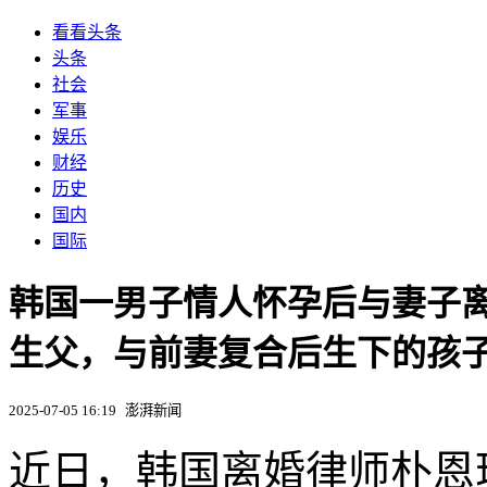
看看头条
头条
社会
军事
娱乐
财经
历史
国内
国际
韩国一男子情人怀孕后与妻子
生父，与前妻复合后生下的孩
2025-07-05 16:19
澎湃新闻
近日，韩国离婚律师朴恩