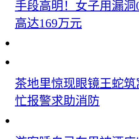
手段高明！女子用漏洞
高达169万元
茶地里惊现眼镜王蛇筑
忙报警求助消防