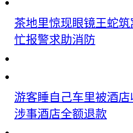
茶地里惊现眼镜王蛇筑
忙报警求助消防
游客睡自己车里被酒店
涉事酒店全额退款