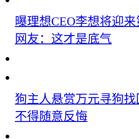
曝理想CEO李想将迎
网友：这才是底气
狗主人悬赏万元寻狗找
不得随意反悔