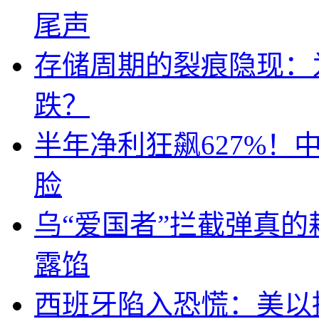
尾声
存储周期的裂痕隐现：为
跌？
半年净利狂飙627%
脸
乌“爱国者”拦截弹真
露馅
西班牙陷入恐慌：美以搞