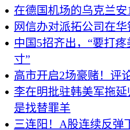
在德国机场的乌克兰安1
网信办对派拓公司在华
中国5招齐出，“要打
寸”
高市开启2场豪赌！评
李在明批驻韩美军拖延
是找替罪羊
三连阳！A股连续反弹下