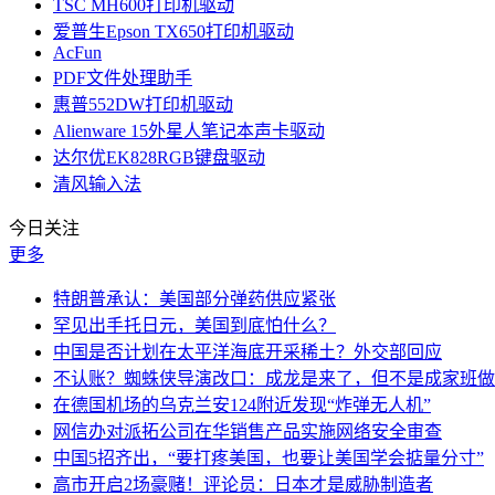
TSC MH600打印机驱动
爱普生Epson TX650打印机驱动
AcFun
PDF文件处理助手
惠普552DW打印机驱动
Alienware 15外星人笔记本声卡驱动
达尔优EK828RGB键盘驱动
清风输入法
今日关注
更多
特朗普承认：美国部分弹药供应紧张
罕见出手托日元，美国到底怕什么？
中国是否计划在太平洋海底开采稀土？外交部回应
不认账？蜘蛛侠导演改口：成龙是来了，但不是成家班做
在德国机场的乌克兰安124附近发现“炸弹无人机”
网信办对派拓公司在华销售产品实施网络安全审查
中国5招齐出，“要打疼美国，也要让美国学会掂量分寸”
高市开启2场豪赌！评论员：日本才是威胁制造者