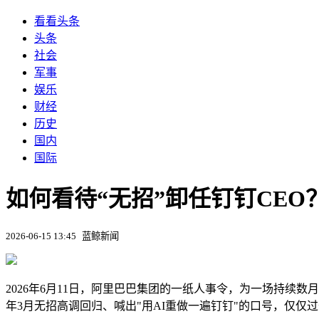
看看头条
头条
社会
军事
娱乐
财经
历史
国内
国际
如何看待“无招”卸任钉钉CE
2026-06-15 13:45
蓝鲸新闻
2026年6月11日，阿里巴巴集团的一纸人事令，为一场持续
年3月无招高调回归、喊出"用AI重做一遍钉钉"的口号，仅仅过