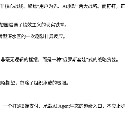
非核心战线、聚焦"用户为先、AI驱动"两大战略。而钉钉，正
理想国遭遇了绩效主义的现实铁拳。
转型深水区的一次剧烈排异反应。
-这并非毫无逻辑的摇摆，而是一种"俄罗斯套娃"式的战略贪婪。
战略期望，忽略了组织承载的极限。
个打通B端支付、承载AI Agent生态的超级入口，不应止步