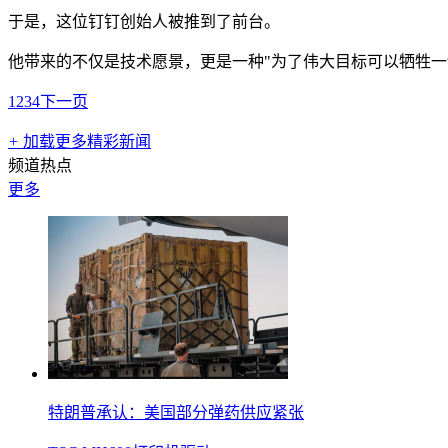
于是，这位钉钉创始人被推到了前台。
他带来的不仅是技术愿景，更是一种"为了伟大目标可以牺牲一切
1
2
3
4
下一页
+
加载更多精彩新闻
频道热点
更多
特朗普承认：美国部分弹药供应紧张