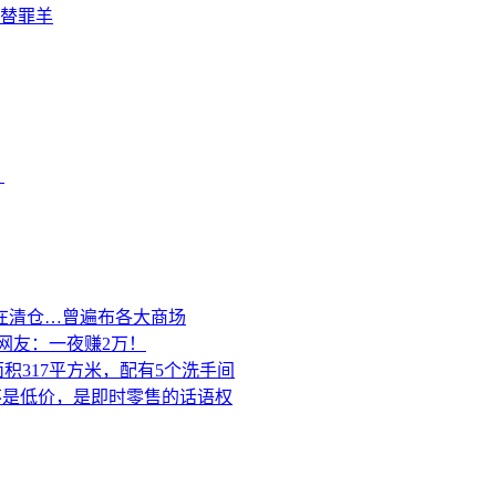
替罪羊
？
在清仓…曾遍布各大商场
网友：一夜赚2万！
积317平方米，配有5个洗手间
的不是低价，是即时零售的话语权