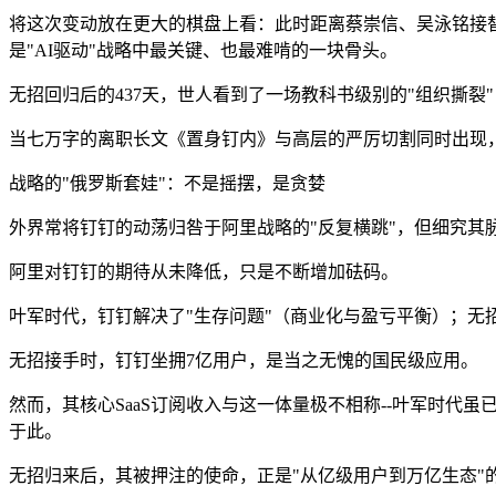
将这次变动放在更大的棋盘上看：此时距离蔡崇信、吴泳铭接替张
是"AI驱动"战略中最关键、也最难啃的一块骨头。
无招回归后的437天，世人看到了一场教科书级别的"组织撕
当七万字的离职长文《置身钉内》与高层的严厉切割同时出现
战略的"俄罗斯套娃"：不是摇摆，是贪婪
外界常将钉钉的动荡归咎于阿里战略的"反复横跳"，但细究其脉络-
阿里对钉钉的期待从未降低，只是不断增加砝码。
叶军时代，钉钉解决了"生存问题"（商业化与盈亏平衡）；无
无招接手时，钉钉坐拥7亿用户，是当之无愧的国民级应用。
然而，其核心SaaS订阅收入与这一体量极不相称--叶军时代虽
于此。
无招归来后，其被押注的使命，正是"从亿级用户到万亿生态"