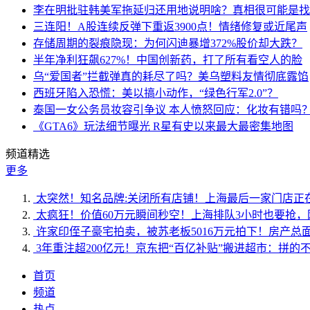
李在明批驻韩美军拖延归还用地说明啥？真相很可能是找
三连阳！A股连续反弹下重返3900点！情绪修复或近尾声
存储周期的裂痕隐现：为何闪迪暴增372%股价却大跌？
半年净利狂飙627%！中国创新药，打了所有看空人的脸
乌“爱国者”拦截弹真的耗尽了吗？美乌塑料友情彻底露馅
西班牙陷入恐慌：美以搞小动作，“绿色行军2.0”？
泰国一女公务员妆容引争议 本人愤怒回应：化妆有错吗
《GTA6》玩法细节曝光 R星有史以来最大最密集地图
频道精选
更多
太突然！知名品牌:关闭所有店铺！上海最后一家门店正
太疯狂！价值60万元瞬间秒空！上海排队3小时也要抢，
许家印侄子豪宅拍卖，被苏老板5016万元拍下！房产总面
3年重注超200亿元！京东把“百亿补贴”搬进超市：拼
首页
频道
热点