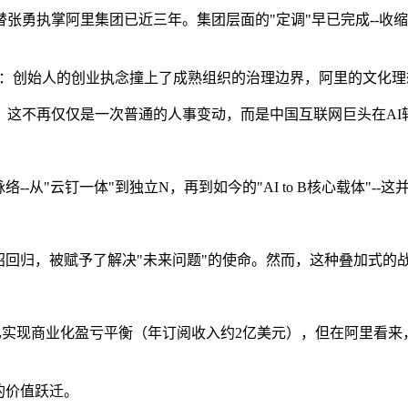
勇执掌阿里集团已近三年。集团层面的"定调"早已完成--收缩
裂"：创始人的创业执念撞上了成熟组织的治理边界，阿里的文化
，这不再仅仅是一次普通的人事变动，而是中国互联网巨头在AI
-从"云钉一体"到独立N，再到如今的"AI to B核心载体"-
招回归，被赋予了解决"未来问题"的使命。然而，这种叠加式的
已实现商业化盈亏平衡（年订阅收入约2亿美元），但在阿里看来，一
的价值跃迁。