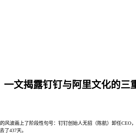
O？一文揭露钉钉与阿里文化的三
数月的风波画上了阶段性句号：钉钉创始人无招（陈航）卸任CEO，
去了437天。