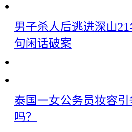
男子杀人后逃进深山2
句闲话破案
泰国一女公务员妆容引
吗？