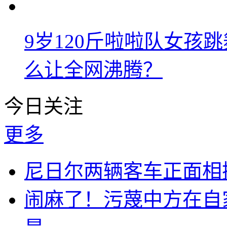
9岁120斤啦啦队女孩
么让全网沸腾？
今日关注
更多
尼日尔两辆客车正面相撞
闹麻了！污蔑中方在自