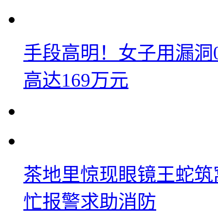
手段高明！女子用漏洞
高达169万元
茶地里惊现眼镜王蛇筑
忙报警求助消防