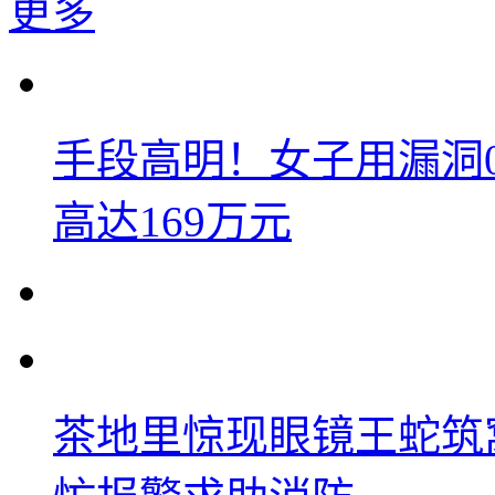
更多
手段高明！女子用漏洞
高达169万元
茶地里惊现眼镜王蛇筑