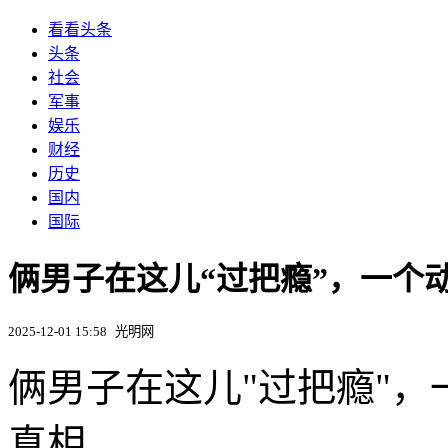
看看头条
头条
社会
军事
娱乐
财经
历史
国内
国际
俩男子在这儿“过把瘾”，一个
2025-12-01 15:58
光明网
俩男子在这儿"过把瘾"
真相