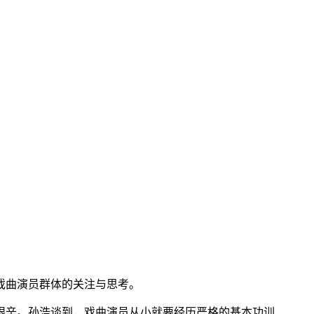
戏曲演员群体的关注与思考。
艰辛。孙浩谈到，戏曲演员从小就要经历严格的基本功训