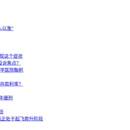
以渔”
出现这个症状
投诉焦点？
学医院鞠躬
调存款利率？
年缓刑
跃
机正处于起飞爬升阶段