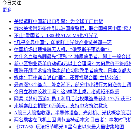
今日关注
更多
美媒紧盯中国新出口引擎：为全球工厂供货
缩水美援附带条件引非洲国家警惕，联合国盛赞中国“授人
不止“爱国者”，1300枚ATACMS也打光了
“几乎全靠中国”，印度盯上光伏产业链关键一环
德国机场出现携爆无人机，“俄罗斯干预选举”？
为什么血糖高脚最先“遭殃”？糖尿病患者，脚上一般会
新小区物业费单价动辄4元以上合理吗？为何质价不符成
医院开颅手术错将健康部位切除致患者病危，日本京都大
媒体：菲律宾自说自“画”，还要找联合国“主持公道”
最高涨33个基点！降息潮下，部分中小银行为何逆势上
今日立秋你咬秋了吗？这5样端上桌，老规矩不能丢
网易《梦幻西游》员工利用后台权限盗号获利173万 获三
柬埔寨红会捐赠10万美元，支持中方抗洪救灾
A股三大股指收涨，半导体设备、光刻机、光伏概念股活
两名乘客在飞机上因调节座椅起冲突 目击者：事发时飞
《GTA6》玩法细节曝光 R星有史以来最大最密集地图