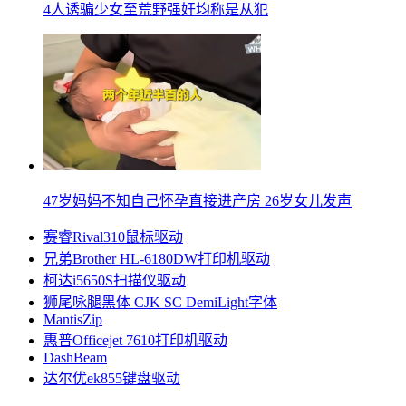
4人诱骗少女至荒野强奸均称是从犯
47岁妈妈不知自己怀孕直接进产房 26岁女儿发声
赛睿Rival310鼠标驱动
兄弟Brother HL-6180DW打印机驱动
柯达i5650S扫描仪驱动
狮尾咏腿黑体 CJK SC DemiLight字体
MantisZip
惠普Officejet 7610打印机驱动
DashBeam
达尔优ek855键盘驱动