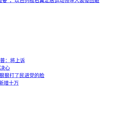
重要”，以色列极右翼定居运动领导人装傻回避
普：将上诉
决心
，狠狠打了民进党的脸
素新增十万