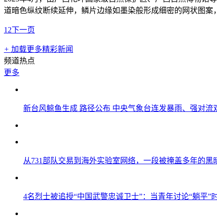
道暗色纵纹断续延伸，鳞片边缘如墨染般形成细密的网状图案
1
2
下一页
+
加载更多精彩新闻
频道热点
更多
新台风鲸鱼生成 路径公布 中央气象台连发暴雨、强对流
从731部队交易到海外实验室网络，一段被掩盖多年的黑
4名烈士被追授“中国武警忠诚卫士”：当青年讨论“躺平”