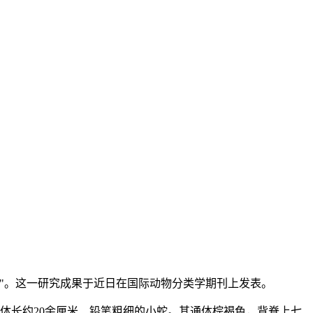
"。这一研究成果于近日在国际动物分类学期刊上发表。
条体长约20余厘米、铅笔粗细的小蛇。其通体棕褐色，背脊上七