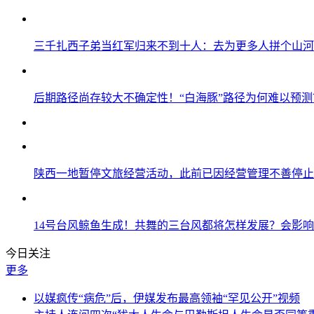
三千扎西子弟当红军归来不到十人：去为更多人拼个山河
后期路径尚存较大不确定性！“白海豚”路径为何难以预测
陕西一地暂停文旅经营活动，此前已因经营管理不善停止
14号台风鲸鱼生成！共舞的三台风都将怎样发展？会影
今日关注
更多
以媒疯传“病危”后，伊媒发布最高领袖“罕见公开”视频