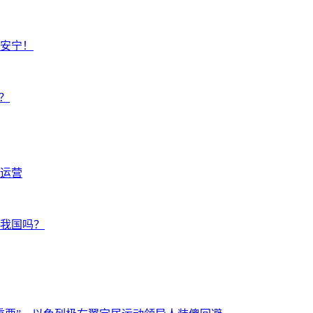
安宁！
？
运营
响我国吗？