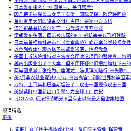
主持人连问四次“犹太人生命与巴勒斯坦人生命是否同等
日本发布排名：“中国第一，美日居后”
因凡蒂诺被爆曾与女员工有染，国际足联、欧足联回应
首批家用太阳能设备交付！古巴：感谢中方支持
泽连斯基首访塞尔维亚，与武契奇展开会谈
伊朗发布多图，展示被击落的F-15战机等美以飞机残骸
日本前首相痛批高市：《皇室典范》修正案公然歧视女性
以色列媒体：穆杰塔巴被紧急送医，情况危急
美国上诉法院维持对白宫宴会厅改造项目的暂停令，特朗
越南出版业出了个大案，但不用怀疑他们把红旗扛下去的
两岸圆桌派｜张维为、唐湘龙：陈佩琪大陆行“未失联”
美7月非农就业骤减2.3万，白宫高官：剔除世界杯等因
沙特、土耳其和巴基斯坦签了：攻击一国视作攻击三国
美媒紧盯中国新出口引擎：为全球工厂供货
《GTA6》玩法细节曝光 R星有史以来最大最密集地图
频道精选
更多
奇葩！女子捡手机私藏4个月，反向失主索要“保管费”