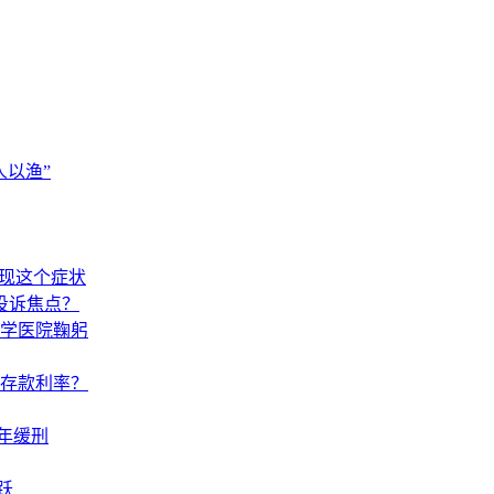
以渔”
出现这个症状
投诉焦点？
学医院鞠躬
调存款利率？
年缓刑
跃