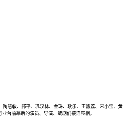
勇、陶慧敏、郝平、巩汉林、金珠、耿乐、王馥荔、宋小宝、黄
行业台前幕后的演员、导演、编剧们接连亮相。