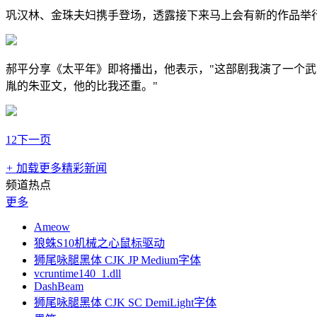
巩汉林、金珠夫妇携手登场，透露接下来马上会有新的作品举
郝平分享《太平年》即将播出，他表示，"这部剧我演了一个武
胤的朱亚文，他的比我还重。"
1
2
下一页
+
加载更多精彩新闻
频道热点
更多
Ameow
狼蛛S10机械之心鼠标驱动
狮尾咏腿黑体 CJK JP Medium字体
vcruntime140_1.dll
DashBeam
狮尾咏腿黑体 CJK SC DemiLight字体