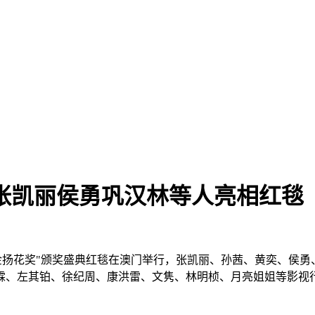
张凯丽侯勇巩汉林等人亮相红毯
节"金扬花奖"颁奖盛典红毯在澳门举行，张凯丽、孙茜、黄奕、侯
霖、左其铂、徐纪周、康洪雷、文隽、林明桢、月亮姐姐等影视