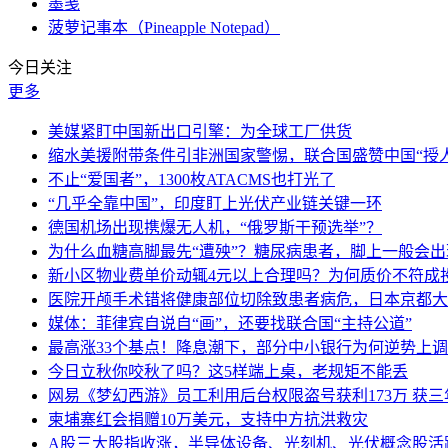
墨笺
菠萝记事本（Pineapple Notepad）
今日关注
更多
美媒紧盯中国新出口引擎：为全球工厂供货
缩水美援附带条件引非洲国家警惕，联合国盛赞中国“授人
不止“爱国者”，1300枚ATACMS也打光了
“几乎全靠中国”，印度盯上光伏产业链关键一环
德国机场出现携爆无人机，“俄罗斯干预选举”？
为什么血糖高脚最先“遭殃”？糖尿病患者，脚上一般会
新小区物业费单价动辄4元以上合理吗？为何质价不符成
医院开颅手术错将健康部位切除致患者病危，日本京都大
媒体：菲律宾自说自“画”，还要找联合国“主持公道”
最高涨33个基点！降息潮下，部分中小银行为何逆势上
今日立秋你咬秋了吗？这5样端上桌，老规矩不能丢
网易《梦幻西游》员工利用后台权限盗号获利173万 获三
柬埔寨红会捐赠10万美元，支持中方抗洪救灾
A股三大股指收涨，半导体设备、光刻机、光伏概念股活