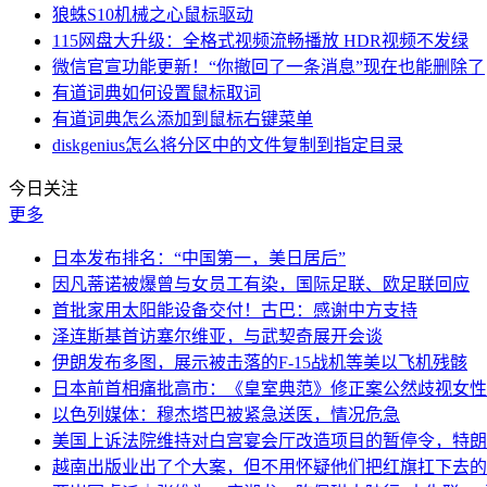
狼蛛S10机械之心鼠标驱动
115网盘大升级：全格式视频流畅播放 HDR视频不发绿
微信官宣功能更新！“你撤回了一条消息”现在也能删除了
有道词典如何设置鼠标取词
有道词典怎么添加到鼠标右键菜单
diskgenius怎么将分区中的文件复制到指定目录
今日关注
更多
日本发布排名：“中国第一，美日居后”
因凡蒂诺被爆曾与女员工有染，国际足联、欧足联回应
首批家用太阳能设备交付！古巴：感谢中方支持
泽连斯基首访塞尔维亚，与武契奇展开会谈
伊朗发布多图，展示被击落的F-15战机等美以飞机残骸
日本前首相痛批高市：《皇室典范》修正案公然歧视女性
以色列媒体：穆杰塔巴被紧急送医，情况危急
美国上诉法院维持对白宫宴会厅改造项目的暂停令，特朗
越南出版业出了个大案，但不用怀疑他们把红旗扛下去的