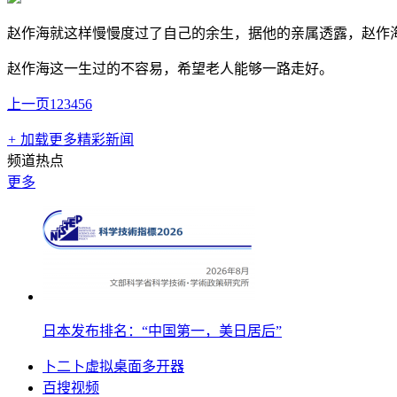
赵作海就这样慢慢度过了自己的余生，据他的亲属透露，赵作
赵作海这一生过的不容易，希望老人能够一路走好。
上一页
1
2
3
4
5
6
+
加载更多精彩新闻
频道热点
更多
日本发布排名：“中国第一，美日居后”
卜二卜虚拟桌面多开器
百搜视频