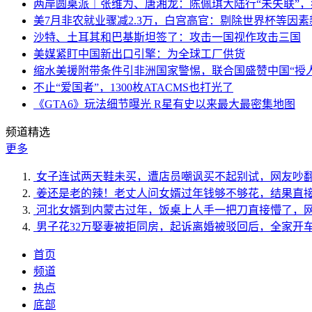
两岸圆桌派｜张维为、唐湘龙：陈佩琪大陆行“未失联”
美7月非农就业骤减2.3万，白宫高官：剔除世界杯等因
沙特、土耳其和巴基斯坦签了：攻击一国视作攻击三国
美媒紧盯中国新出口引擎：为全球工厂供货
缩水美援附带条件引非洲国家警惕，联合国盛赞中国“授人
不止“爱国者”，1300枚ATACMS也打光了
《GTA6》玩法细节曝光 R星有史以来最大最密集地图
频道精选
更多
女子连试两天鞋未买，遭店员嘲讽买不起别试，网友吵
姜还是老的辣！老丈人问女婿过年钱够不够花，结果直
河北女婿到内蒙古过年，饭桌上人手一把刀直接懵了，
男子花32万娶妻被拒同房，起诉离婚被驳回后，全家开
首页
频道
热点
底部