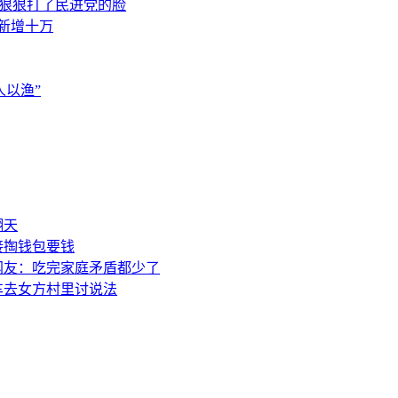
，狠狠打了民进党的脸
素新增十万
以渔”
翻天
接掏钱包要钱
网友：吃完家庭矛盾都少了
车去女方村里讨说法