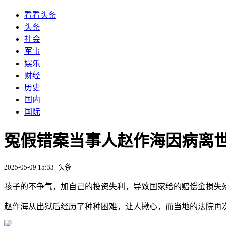
看看头条
头条
社会
军事
娱乐
财经
历史
国内
国际
冤假错案当事人赵作海因病离世 
2025-05-09 15:33
头条
孩子的不争气，加自己的投资失利，导致国家给的赔偿金损失
赵作海从出狱后经历了种种困难，让人揪心，而当地的法院再次