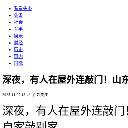
看看头条
头条
社会
军事
娱乐
财经
历史
国内
国际
深夜，有人在屋外连敲门！山
2025-11-07 15:48
百姓关注
深夜，有人在屋外连敲门
自家敲别家