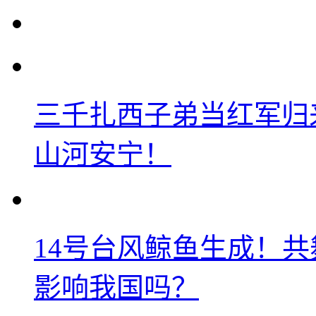
三千扎西子弟当红军归
山河安宁！
14号台风鲸鱼生成！
影响我国吗？