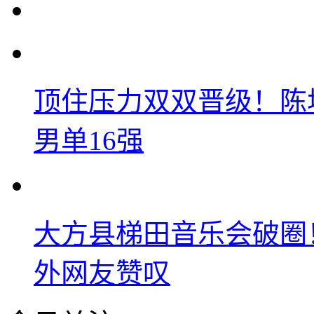
顶住压力双双晋级！陈
男单16强
大方县梯田音乐会破圈
外网友赞叹