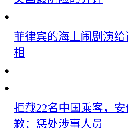
菲律宾的海上闹剧演给
相
拒载22名中国乘客，安
歉：惩处涉事人员