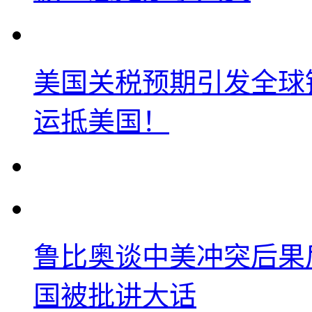
美国关税预期引发全球铜
运抵美国！
鲁比奥谈中美冲突后果
国被批讲大话