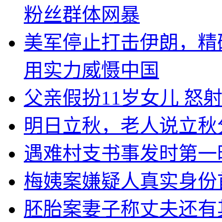
粉丝群体网暴
美军停止打击伊朗，精
用实力威慑中国
父亲假扮11岁女儿 怒
明日立秋，老人说立秋
遇难村支书事发时第一
梅姨案嫌疑人真实身份
胚胎案妻子称丈夫还有