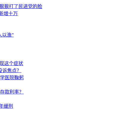
，狠狠打了民进党的脸
素新增十万
以渔”
出现这个症状
投诉焦点？
学医院鞠躬
调存款利率？
年缓刑