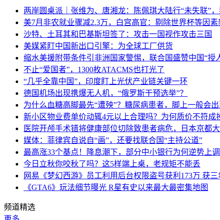
两岸圆桌派｜张维为、唐湘龙：陈佩琪大陆行“未失联”
美7月非农就业骤减2.3万，白宫高官：剔除世界杯等因
沙特、土耳其和巴基斯坦签了：攻击一国视作攻击三国
美媒紧盯中国新出口引擎：为全球工厂供货
缩水美援附带条件引非洲国家警惕，联合国盛赞中国“授人
不止“爱国者”，1300枚ATACMS也打光了
“几乎全靠中国”，印度盯上光伏产业链关键一环
德国机场出现携爆无人机，“俄罗斯干预选举”？
为什么血糖高脚最先“遭殃”？糖尿病患者，脚上一般会
新小区物业费单价动辄4元以上合理吗？为何质价不符成
医院开颅手术错将健康部位切除致患者病危，日本京都大
媒体：菲律宾自说自“画”，还要找联合国“主持公道”
最高涨33个基点！降息潮下，部分中小银行为何逆势上
今日立秋你咬秋了吗？这5样端上桌，老规矩不能丢
网易《梦幻西游》员工利用后台权限盗号获利173万 获三
《GTA6》玩法细节曝光 R星有史以来最大最密集地图
频道精选
更多