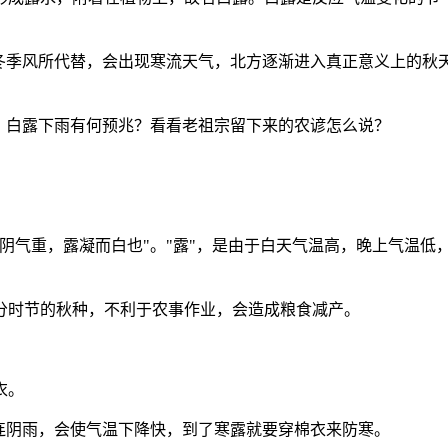
被冬季风所代替，会出现寒流天气，北方逐渐进入真正意义上的秋
，白露下雨有何预兆？看看老祖宗留下来的农谚怎么说？
阴气重，露凝而白也"。"露"，是由于白天气温高，晚上气温低
。
分时节的秋种，不利于农事作业，会造成粮食减产。
衣。
连阴雨，会使气温下降快，到了寒露就要穿棉衣来防寒。