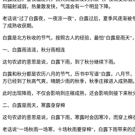
阳辐射减弱，热量散发快，气温会有一个明显下降。
老话说"过了白露夜，一夜凉一夜"，白露过后，夏季风逐渐
了成熟收获期。
白露是北方秋收的节气，按照古人的经验，最怕"白露是雨天"
一、白露雨涟涟，秋分雨相连
这句农谚的意思是说，白露下雨，到了秋分继续下雨。
白露和秋分都是农历八月的节气，历书中写道"白露，八月节，
方已经到了秋高气爽，晴朗少雨的秋季，秋季庄稼进入成熟期
此时出现降雨，不仅会影响到庄稼成熟，还会影响到接下来秋
二、白露是雨天，寒露身穿棉
这句农谚的意思是说，白露下雨，寒露时会因寒冷，而穿上棉
老话说"一场秋雨一场寒，十场秋雨要穿棉"，白露下雨带来的