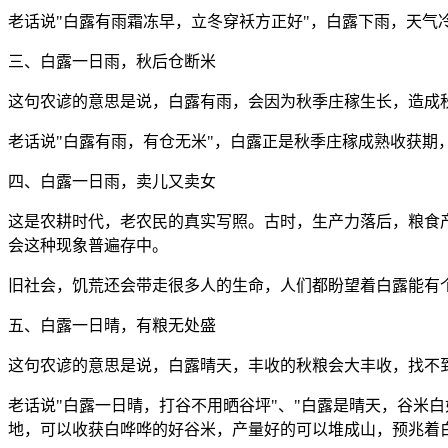
老话说"白露有雨霜冻早，立冬穿袄方正好"，白露下雨，天
三、白露一日雨，秋后仓断米
这句农谚的意思是说，白露有雨，会因为秋季庄稼生长，造成
老话说"白露有雨，有仓无米"，白露正是秋季庄稼成熟收获
四、白露一日雨，卖儿又卖女
这是农耕时代，老农民的真实写照。古时，生产力落后，粮食
会这种现象普遍存中。
旧社会，饥荒还会带走很多人的生命，人们都盼望着白露能有个
五、白露一日晴，有粮无处盛
这句农谚的意思是说，白露晴天，丰收的秋粮会大丰收，找不
老话说"白露一日晴，打谷不用晒谷坪"、"白露是晴天，谷米
地，可以收获白哗哗的好谷米，产量好的可以堆成山，预兆着