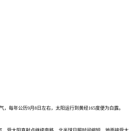
气，每年公历9月8日左右，太阳运行到黄经165度便为白露。
气，受太阳直射点继续南移，北半球日照时间缩短，地面接受太