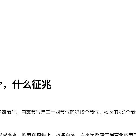
”，什么征兆
露节气。白露节气是二十四节气的第15个节气，秋季的第3个节
形成露水，附着在植物上，故名白露。白露是反应气温变化的节