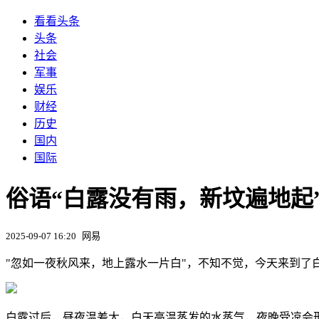
看看头条
头条
社会
军事
娱乐
财经
历史
国内
国际
俗语“白露没有雨，新坟遍地起
2025-09-07 16:20
网易
"忽如一夜秋风来，地上露水一片白"，不知不觉，今天来到了白
白露过后，昼夜温差大，白天高温蒸发的水蒸气，夜晚受凉会