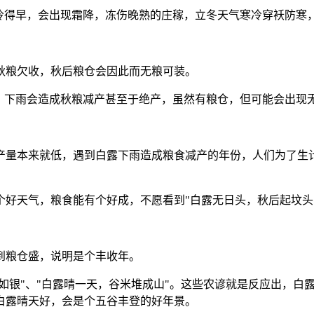
气冷得早，会出现霜降，冻伤晚熟的庄稼，立冬天气寒冷穿袄防寒
秋粮欠收，秋后粮仓会因此而无粮可装。
期，下雨会造成秋粮减产甚至于绝产，虽然有粮仓，但可能会出现
产量本来就低，遇到白露下雨造成粮食减产的年份，人们为了生
好天气，粮食能有个好成，不愿看到"白露无日头，秋后起坟头
到粮仓盛，说明是个丰收年。
白如银"、"白露晴一天，谷米堆成山"。这些农谚就是反应出，
白露晴天好，会是个五谷丰登的好年景。