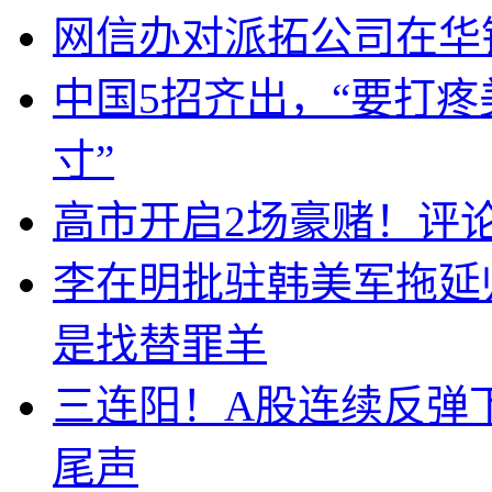
网信办对派拓公司在华
中国5招齐出，“要打
寸”
高市开启2场豪赌！评
李在明批驻韩美军拖延
是找替罪羊
三连阳！A股连续反弹下
尾声