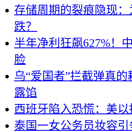
存储周期的裂痕隐现：为
跌？
半年净利狂飙627%
脸
乌“爱国者”拦截弹真
露馅
西班牙陷入恐慌：美以搞
泰国一女公务员妆容引