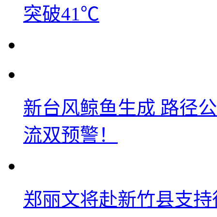
突破41℃
新台风鲸鱼生成 路径
流双预警！
郑丽文将赴新竹县支持