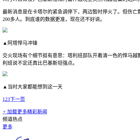
最新消息是在卡塔尔的紧急调停下，两边暂时停火了。但伤亡数
200多人。到底谁的数据更准，现在还不好说。
▲阿塔悍马冲锋
交火现场有个细节挺有意思：塔利班部队开着清一色的悍马越
利班说不定还真比巴基斯坦强点。
▲当时大家都能想到这一天
1
2
3
下一页
+
加载更多精彩新闻
频道热点
更多