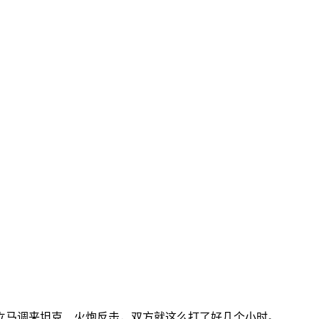
方立马调来坦克、火炮反击，双方就这么打了好几个小时。