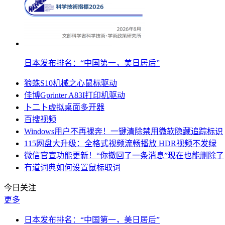
日本发布排名：“中国第一，美日居后”
狼蛛S10机械之心鼠标驱动
佳博Gprinter A83I打印机驱动
卜二卜虚拟桌面多开器
百搜视频
Windows用户不再裸奔！一键清除禁用微软隐藏追踪标识
115网盘大升级：全格式视频流畅播放 HDR视频不发绿
微信官宣功能更新！“你撤回了一条消息”现在也能删除了
有道词典如何设置鼠标取词
今日关注
更多
日本发布排名：“中国第一，美日居后”