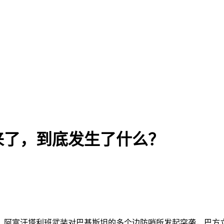
来了，到底发生了什么？
声。阿富汗塔利班武装对巴基斯坦的多个边防哨所发起突袭，巴