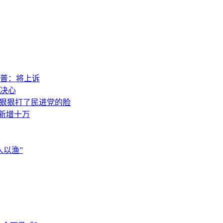
普：将上诉
决心
，狠狠打了民进党的脸
素新增十万
以渔”