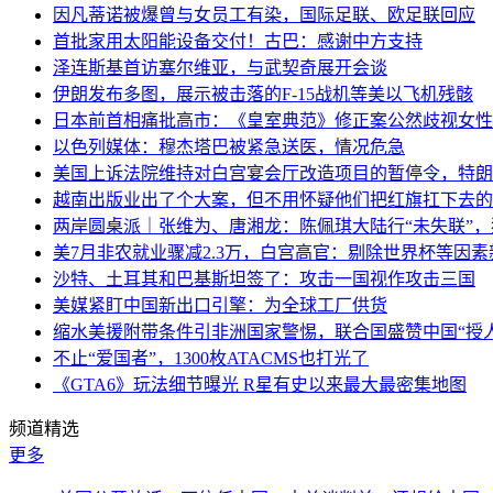
因凡蒂诺被爆曾与女员工有染，国际足联、欧足联回应
首批家用太阳能设备交付！古巴：感谢中方支持
泽连斯基首访塞尔维亚，与武契奇展开会谈
伊朗发布多图，展示被击落的F-15战机等美以飞机残骸
日本前首相痛批高市：《皇室典范》修正案公然歧视女性
以色列媒体：穆杰塔巴被紧急送医，情况危急
美国上诉法院维持对白宫宴会厅改造项目的暂停令，特朗
越南出版业出了个大案，但不用怀疑他们把红旗扛下去的
两岸圆桌派｜张维为、唐湘龙：陈佩琪大陆行“未失联”
美7月非农就业骤减2.3万，白宫高官：剔除世界杯等因
沙特、土耳其和巴基斯坦签了：攻击一国视作攻击三国
美媒紧盯中国新出口引擎：为全球工厂供货
缩水美援附带条件引非洲国家警惕，联合国盛赞中国“授人
不止“爱国者”，1300枚ATACMS也打光了
《GTA6》玩法细节曝光 R星有史以来最大最密集地图
频道精选
更多