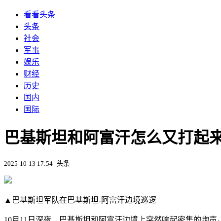
看看头条
头条
社会
军事
娱乐
财经
历史
国内
国际
巴基斯坦和阿富汗怎么又打起
2025-10-13 17:54
头条
▲巴基斯坦军队在巴基斯坦-阿富汗边境巡逻
10月11日深夜，巴基斯坦和阿富汗边境上突然响起密集的炮