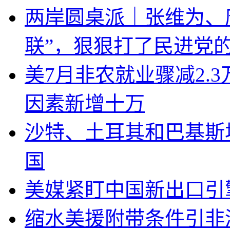
两岸圆桌派｜张维为、
联”，狠狠打了民进党
美7月非农就业骤减2.
因素新增十万
沙特、土耳其和巴基斯
国
美媒紧盯中国新出口引
缩水美援附带条件引非