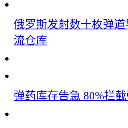
俄罗斯发射数十枚弹道
流仓库
弹药库存告急 80%拦