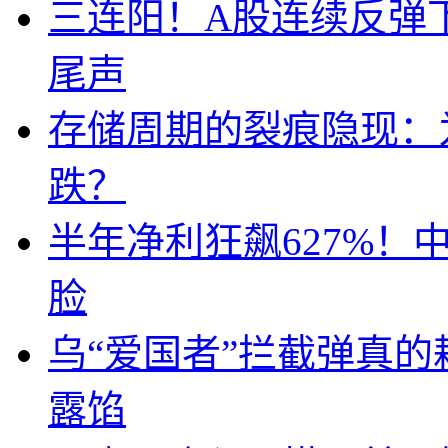
三连阳！A股连续反弹下
尾声
存储周期的裂痕隐现：为
跌？
半年净利狂飙627%
脸
乌“爱国者”拦截弹真
露馅