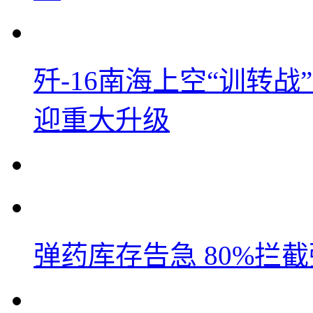
歼-16南海上空“训转
迎重大升级
弹药库存告急 80%拦