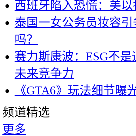
西班牙陷入恐慌：美以搞
泰国一女公务员妆容引
吗？
赛力斯康波：ESG不
未来竞争力
《GTA6》玩法细节曝
频道精选
更多