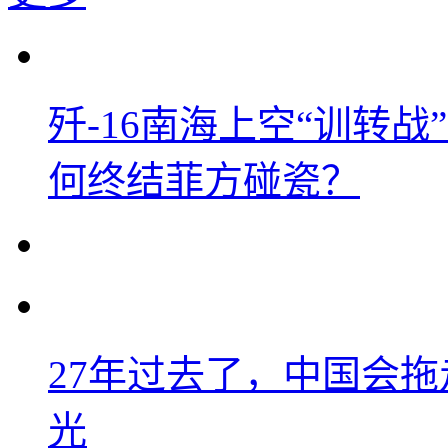
歼-16南海上空“训转
何终结菲方碰瓷？
27年过去了，中国会
光