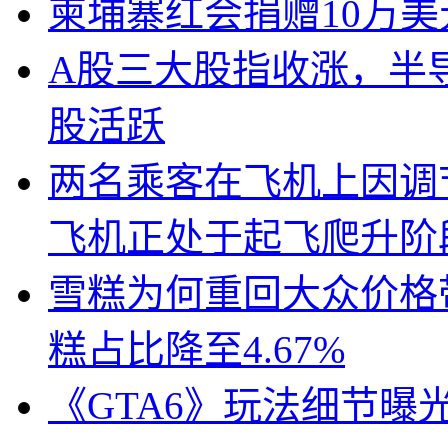
柬埔寨红会捐赠10万
A股三大股指收涨，半
股活跃
两名乘客在飞机上因调
飞机正处于起飞爬升阶
雪糕为何重回大众价格带
糕占比降至4.67%
《GTA6》玩法细节曝