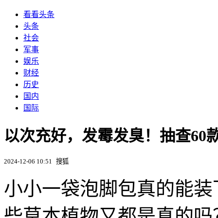
看看头条
头条
社会
军事
娱乐
财经
历史
国内
国际
以次充好，发霉发臭！抽查60款
2024-12-06 10:51
搜狐
小小一袋泡脚包真的能装
些草本植物又都是真的吗