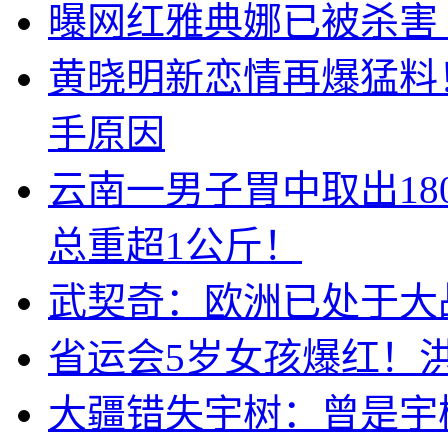
曝网红雅典娜已被杀害
黄晓明新恋情再爆猛料
手原因
云南一男子胃中取出1
总重超1公斤！
武契奇：欧洲已处于大
省运会5岁女孩爆红！
大疆错失宇树：曾是宇