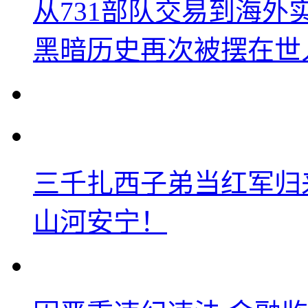
从731部队交易到海
黑暗历史再次被摆在世
三千扎西子弟当红军归
山河安宁！