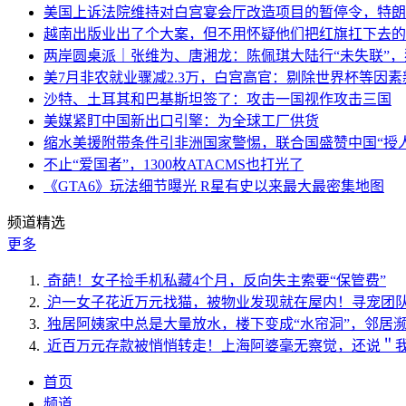
美国上诉法院维持对白宫宴会厅改造项目的暂停令，特朗
越南出版业出了个大案，但不用怀疑他们把红旗扛下去的
两岸圆桌派｜张维为、唐湘龙：陈佩琪大陆行“未失联”
美7月非农就业骤减2.3万，白宫高官：剔除世界杯等因
沙特、土耳其和巴基斯坦签了：攻击一国视作攻击三国
美媒紧盯中国新出口引擎：为全球工厂供货
缩水美援附带条件引非洲国家警惕，联合国盛赞中国“授人
不止“爱国者”，1300枚ATACMS也打光了
《GTA6》玩法细节曝光 R星有史以来最大最密集地图
频道精选
更多
奇葩！女子捡手机私藏4个月，反向失主索要“保管费”
沪一女子花近万元找猫，被物业发现就在屋内！寻宠团
独居阿姨家中总是大量放水，楼下变成“水帘洞”，邻居
近百万元存款被悄悄转走！上海阿婆毫无察觉，还说＂
首页
频道