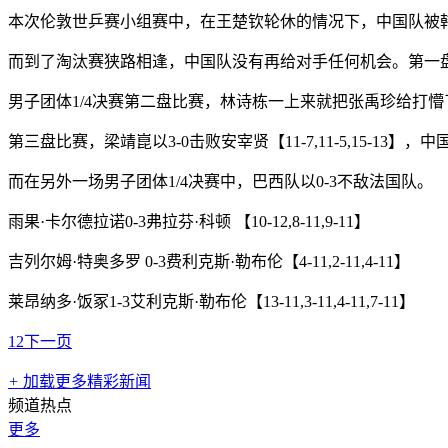
本次伦敦世乒赛小组赛中，在王楚钦轮休的情况下，中国队被韩
而到了淘汰赛狭路相逢，中国队没有再给对手任何机会。第一盘比赛，王楚钦
男子团体1/4决赛第二盘比赛，林诗栋一上来就把张禹珍给打懵了，最终
第三盘比赛，梁靖崑以3-0击败安宰贤【11-7,11-5,15-13】
而在另外一场男子团体1/4决赛中，巴西队以0-3不敌法国队。
雨果·卡尔德拉诺0-3弗拉芬·科顿 【10-12,8-11,9-11】
吉列尔姆·特奥多罗 0-3费利克斯·勒布伦【4-11,2-11,4-11】
莱昂纳多·饭冢1-3艾利克斯·勒布伦【13-11,3-11,4-11,7-11】
1
2
下一页
+
加载更多精彩新闻
频道热点
更多