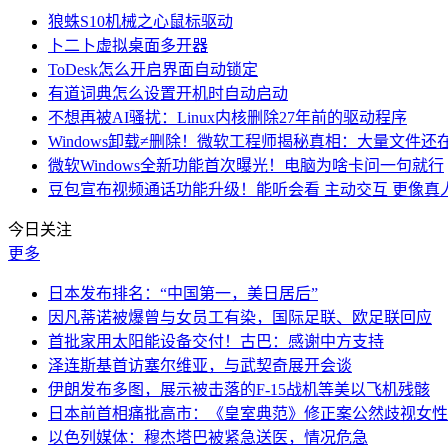
狼蛛S10机械之心鼠标驱动
卜二卜虚拟桌面多开器
ToDesk怎么开启界面自动锁定
有道词典怎么设置开机时自动启动
不想再被AI骚扰：Linux内核删除27年前的驱动程序
Windows卸载≠删除！微软工程师揭秘真相：大量文件还
微软Windows全新功能首次曝光！电脑为啥卡问一句就行
豆包宣布视频通话功能升级！能听会看 主动交互 更像真
今日关注
更多
日本发布排名：“中国第一，美日居后”
因凡蒂诺被爆曾与女员工有染，国际足联、欧足联回应
首批家用太阳能设备交付！古巴：感谢中方支持
泽连斯基首访塞尔维亚，与武契奇展开会谈
伊朗发布多图，展示被击落的F-15战机等美以飞机残骸
日本前首相痛批高市：《皇室典范》修正案公然歧视女性
以色列媒体：穆杰塔巴被紧急送医，情况危急