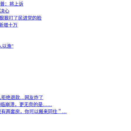
普：将上诉
决心
，狠狠打了民进党的脸
素新增十万
以渔”
队拒绝退款…网友炸了
濒临崩溃，更无奈的是……
我有两套房，你可以搬来同住＂…