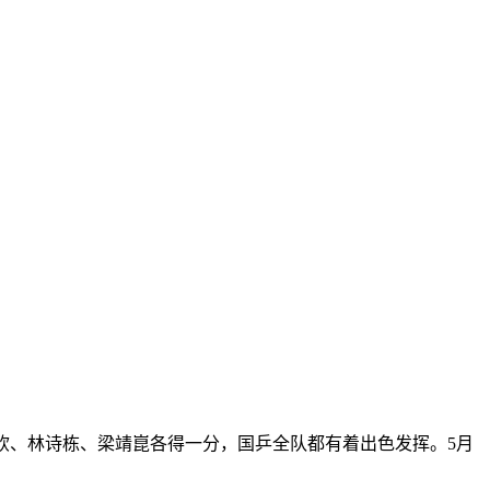
王楚钦、林诗栋、梁靖崑各得一分，国乒全队都有着出色发挥。5月